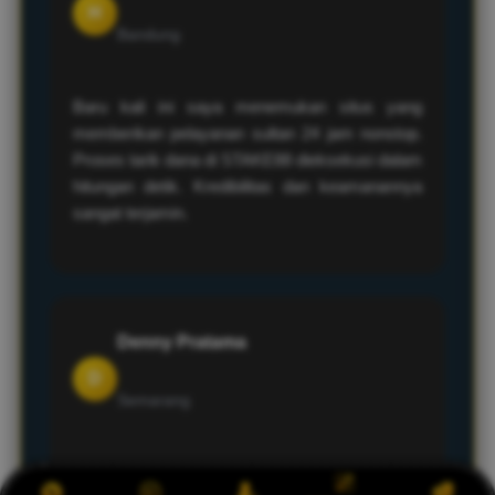
H
Bandung
Baru kali ini saya menemukan situs yang
memberikan pelayanan sultan 24 jam nonstop.
Proses tarik dana di STAKE88 dieksekusi dalam
hitungan detik. Kredibilitas dan keamanannya
sangat terjamin.
Denny Pratama
D
Semarang
Saya sangat mengutamakan privasi data, dan