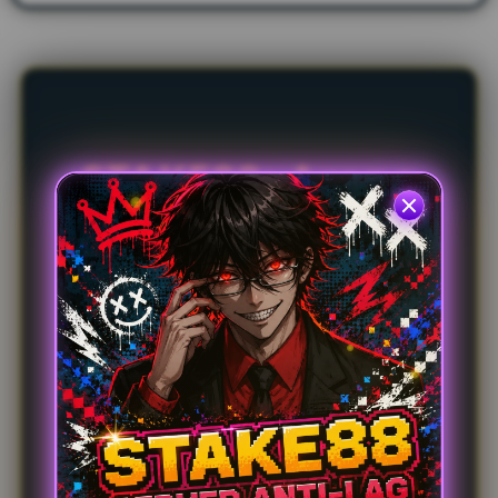
l
l
i
s
e
n
s
STAKE88: Arena
i
Bermain Daring
Kelas Atas
Dengan Koneksi
Mulus dan
Fasilitas Super