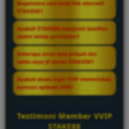
Bagaimana cara kerja link alternatif
eksklusif yang dirancang dengan teknologi
STAKE88?
server anti-lag generasi terbaru. Kami
memberikan jaminan stabilitas permainan
Akses link alternatif STAKE88 difungsikan
Apakah STAKE88 menjamin keadilan
tanpa jeda, dipadukan dengan standar
sebagai jalur privasi bebas hambatan yang
dalam setiap permainan?
pelayanan sultan yang memprioritaskan
diperbarui secara sistematis. Infrastruktur
kenyamanan serta keamanan member
ini memastikan setiap pemain kelas VVIP
Tentu saja. Kami mengimplementasikan
Seberapa aman data pribadi dan
secara profesional.
tetap dapat terhubung ke dalam
sistem Fair Play 100% dengan algoritma
saldo saya di server STAKE88?
ekosistem permainan dengan lancar dan
terverifikasi untuk seluruh portofolio
sangat aman, terhindar dari kendala
hiburan yang tersedia. Sebagai penyedia
Infrastruktur server anti-lag kami
Apakah akses login VVIP memerlukan
jaringan atau pemblokiran wilayah.
layanan berstandar sultan, integritas
didukung oleh protokol enkripsi data
bantuan aplikasi VPN?
operasional dan transparansi hasil adalah
setara perbankan yang berlapis. Seluruh
komitmen mutlak yang terus dikawal ketat
rekam jejak privasi dan transaksi saldo
Sama sekali tidak. Tim engineer kami
oleh tim audit kami.
member diproteksi secara absolut,
secara proaktif melakukan pemeliharaan
Testimoni Member VVIP
menutup rapat segala celah dari ancaman
dan optimasi routing jaringan. Anda dapat
peretasan maupun akses ilegal oleh pihak
mengakses halaman login STAKE88
STAKE88