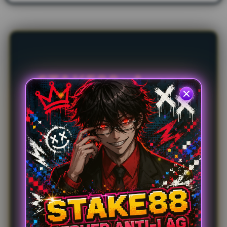
l
l
i
s
e
n
s
STAKE88: Arena
i
Bermain Daring
Kelas Atas
Dengan Koneksi
Mulus dan
Fasilitas Super