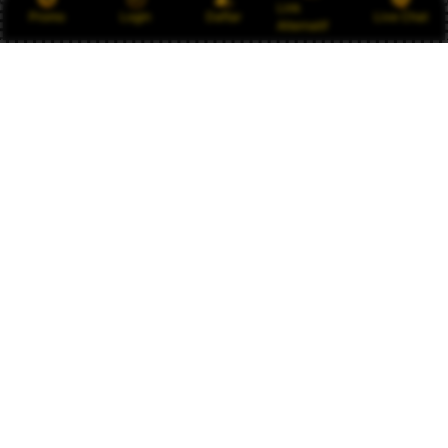
infrastruktur enkripsi dari STAKE88 menjawab
Link
Promo
Login
Daftar
Live Chat
Alternatif
keraguan saya. Link alternatifnya selalu
responsif, menjadikan pengalaman bermain jauh
lebih eksklusif dan aman.