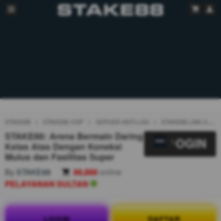
STAKE88
STAKE88 VVIP
SERVER ANTI-LAG
STAKE88 LINK ALTERNATIF
STAKE88: Arena Bermain Daring
OGIN
L
Kelas Atas Dengan Koneksi
Mulus dan Fasilitas Super
By
STAKE88
88,888
online
PELAYANAN SULTAN
LOGIN
DAFTAR