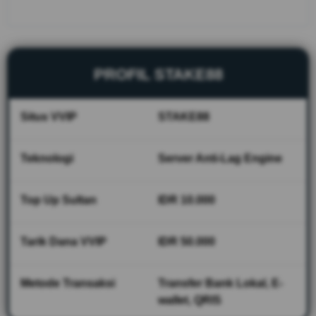
responsif.
Rasakan
kemewahan
pelayanan
sultan tanpa
PROFIL STAKE88
henti untuk
jaminan
taruhan yang
Situs VVIP
STAKE88
aman dan
eksklusif.
Teknologi
Server Anti-Lag Engine
L
i
Top Up Sultan
IDR 10.000
h
a
t
Tarik Dana VVIP
IDR 50.000
d
e
t
Metode Transaksi
Transfer Bank Lokal, E-
a
wallet, QRIS
i