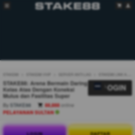
STAKE88
STAKE88 VVIP
SERVER ANTI-LAG
STAKE88 LINK ALTERNATIF
STAKE88: Arena Bermain Daring
OGIN
L
Kelas Atas Dengan Koneksi
Mulus dan Fasilitas Super
By
STAKE88
88,888
online
PELAYANAN SULTAN
LOGIN
DAFTAR