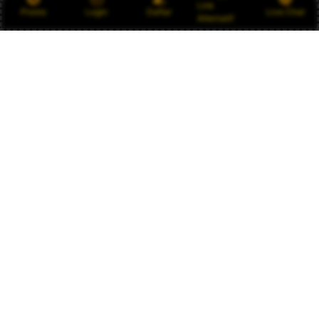
infrastruktur enkripsi dari STAKE88 menjawab
Link
Promo
Login
Daftar
Live Chat
Alternatif
keraguan saya. Link alternatifnya selalu
responsif, menjadikan pengalaman bermain jauh
lebih eksklusif dan aman.