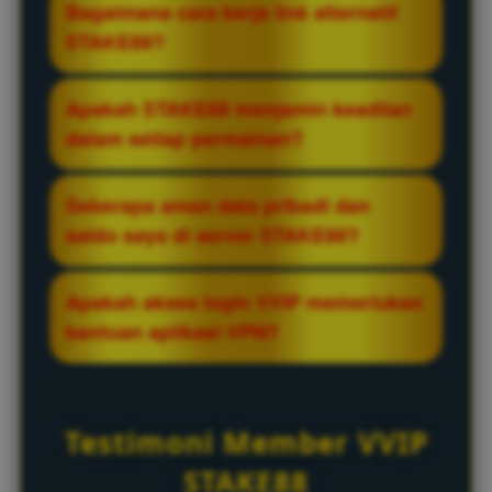
Bagaimana cara kerja link alternatif
eksklusif yang dirancang dengan teknologi
STAKE88?
server anti-lag generasi terbaru. Kami
memberikan jaminan stabilitas permainan
Akses link alternatif STAKE88 difungsikan
Apakah STAKE88 menjamin keadilan
tanpa jeda, dipadukan dengan standar
sebagai jalur privasi bebas hambatan yang
dalam setiap permainan?
pelayanan sultan yang memprioritaskan
diperbarui secara sistematis. Infrastruktur
kenyamanan serta keamanan member
ini memastikan setiap pemain kelas VVIP
Tentu saja. Kami mengimplementasikan
Seberapa aman data pribadi dan
secara profesional.
tetap dapat terhubung ke dalam
sistem Fair Play 100% dengan algoritma
saldo saya di server STAKE88?
ekosistem permainan dengan lancar dan
terverifikasi untuk seluruh portofolio
sangat aman, terhindar dari kendala
hiburan yang tersedia. Sebagai penyedia
Infrastruktur server anti-lag kami
Apakah akses login VVIP memerlukan
jaringan atau pemblokiran wilayah.
layanan berstandar sultan, integritas
didukung oleh protokol enkripsi data
bantuan aplikasi VPN?
operasional dan transparansi hasil adalah
setara perbankan yang berlapis. Seluruh
komitmen mutlak yang terus dikawal ketat
rekam jejak privasi dan transaksi saldo
Sama sekali tidak. Tim engineer kami
oleh tim audit kami.
member diproteksi secara absolut,
secara proaktif melakukan pemeliharaan
Testimoni Member VVIP
menutup rapat segala celah dari ancaman
dan optimasi routing jaringan. Anda dapat
peretasan maupun akses ilegal oleh pihak
mengakses halaman login STAKE88
STAKE88