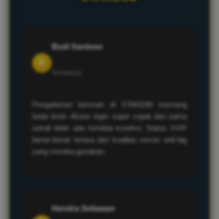
yang tidak berkepentingan.
dengan sangat cepat melalui browser
perangkat pintar maupun desktop
menggunakan koneksi internet penyedia
layanan lokal tanpa hambatan apa pun.
Budi Santoso
B
Surabaya
Pengalaman bermain di STAKE88 memang
beda level. Akses login super cepat dan sama
sekali tidak ada kendala koneksi. Status VVIP
benar-benar terasa dari kualitas server anti-lag
yang mereka gunakan.
Hendra Setiawan