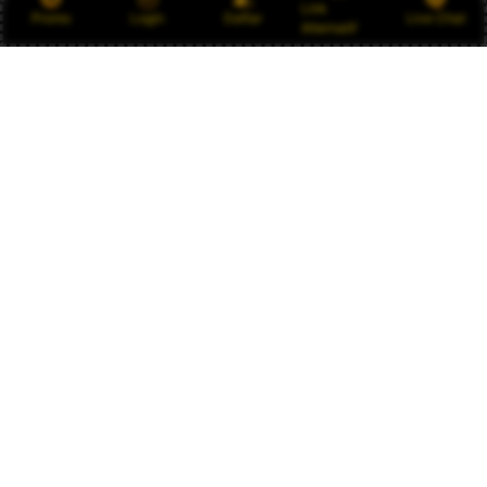
infrastruktur enkripsi dari STAKE88 menjawab
Link
Promo
Login
Daftar
Live Chat
Alternatif
keraguan saya. Link alternatifnya selalu
responsif, menjadikan pengalaman bermain jauh
lebih eksklusif dan aman.