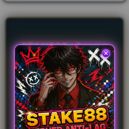
l
l
i
s
e
n
s
STAKE88: Arena
i
Bermain Daring
Kelas Atas
Dengan Koneksi
Mulus dan
Fasilitas Super