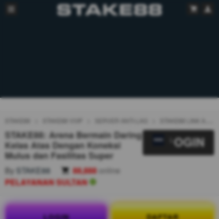
STAKE88
STAKE88 VVIP
SERVER ANTI-LAG
STAKE88 LINK ALTERNATIF
STAKE88: Arena Bermain Daring
OGIN
L
Kelas Atas Dengan Koneksi
Mulus dan Fasilitas Super
By
STAKE88
88,888
online
PELAYANAN SULTAN
LOGIN
DAFTAR