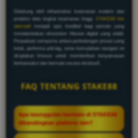
Didukung oleh infrastruktur keamanan modern dan
proteksi data tingkat keamanan tinggi,
STAKE88 link
alternatif
menjadi opsi kredibel bagi pemain yang
mendambakan ekosistem hiburan digital yang stabil.
Perpaduan sempurna antara perlindungan privasi yang
ketat, performa anti-lag, serta kemudahan navigasi ini
diciptakan khusus untuk memberikan kenyamanan
bertransaksi dan bermain secara eksklusif.
FAQ TENTANG STAKE88
Apa keunggulan bermain di STAKE88
dibandingkan platform lain?
STAKE88 merupakan situs game VVIP