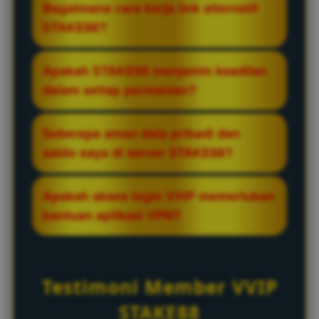
Bagaimana cara kerja link alternatif
eksklusif yang dirancang dengan teknologi
STAKE88?
server anti-lag generasi terbaru. Kami
memberikan jaminan stabilitas permainan
Akses link alternatif STAKE88 difungsikan
Apakah STAKE88 menjamin keadilan
tanpa jeda, dipadukan dengan standar
sebagai jalur privasi bebas hambatan yang
dalam setiap permainan?
pelayanan sultan yang memprioritaskan
diperbarui secara sistematis. Infrastruktur
kenyamanan serta keamanan member
ini memastikan setiap pemain kelas VVIP
Tentu saja. Kami mengimplementasikan
Seberapa aman data pribadi dan
secara profesional.
tetap dapat terhubung ke dalam
sistem Fair Play 100% dengan algoritma
saldo saya di server STAKE88?
ekosistem permainan dengan lancar dan
terverifikasi untuk seluruh portofolio
sangat aman, terhindar dari kendala
hiburan yang tersedia. Sebagai penyedia
Infrastruktur server anti-lag kami
Apakah akses login VVIP memerlukan
jaringan atau pemblokiran wilayah.
layanan berstandar sultan, integritas
didukung oleh protokol enkripsi data
bantuan aplikasi VPN?
operasional dan transparansi hasil adalah
setara perbankan yang berlapis. Seluruh
komitmen mutlak yang terus dikawal ketat
rekam jejak privasi dan transaksi saldo
Sama sekali tidak. Tim engineer kami
oleh tim audit kami.
member diproteksi secara absolut,
secara proaktif melakukan pemeliharaan
Testimoni Member VVIP
menutup rapat segala celah dari ancaman
dan optimasi routing jaringan. Anda dapat
peretasan maupun akses ilegal oleh pihak
mengakses halaman login STAKE88
STAKE88