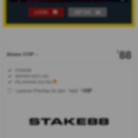
LOGIN
DAFTAR
Show More
88
$
Akses VVIP
Akses
Included:
STAKE88
VVIP
Included:
SERVER ANTI-LAG
SELECTED
Included:
PELAYANAN SULTAN
88
$
ktif
VIP
Layanan Prioritas 24 Jam
A
V
Bergabunglah
di STAKE88,
situs game
VVIP yang
ditenagai
server anti-
lag paling