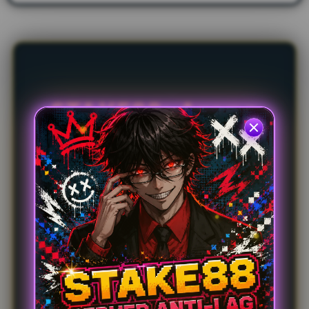
l
l
i
s
e
n
s
STAKE88: Arena
i
Bermain Daring
Kelas Atas
Dengan Koneksi
Mulus dan
Fasilitas Super