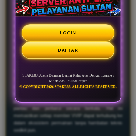
STAKE88
hadir sebagai standar baru situs game VVIP
yang dirancang khusus untuk memastikan pemain
mendapatkan akses login yang mulus kapan pun
dibutuhkan. Berbekal teknologi server anti-lag
LOGIN
mutakhir, kami menjamin stabilitas permainan tingkat
tinggi, sehingga Anda terbebas dari kekhawatiran saat
terjadi lonjakan trafik maupun pemeliharaan sistem
DAFTAR
jaringan.
Tidak hanya berfokus pada kecepatan akses, jalur
STAKE88: Arena Bermain Daring Kelas Atas Dengan Koneksi
STAKE88 login
juga dirancang untuk menyajikan
Mulus dan Fasilitas Super
pengalaman antarmuka yang sangat responsif demi
© COPYRIGHT 2026 STAKE88. ALL RIGHTS RESERVED.
kenyamanan Anda. Sebagai wujud komitmen
pelayanan sultan, setiap tautan akses resmi kami
pantau dan perbarui secara berkala. Hal ini
memastikan setiap member VVIP dapat terhubung ke
dalam ekosistem permainan tanpa hambatan teknis
sedikit pun.