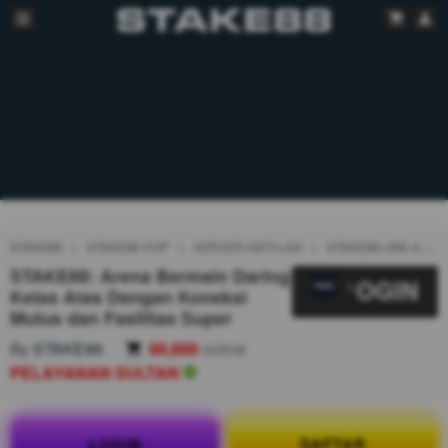
STAKE88
STAKE88 VVIP
SERVER ANTI-LAG
STAKE88 LINK ALTERNATIF
STAKE88: Arena Bermain Daring
OGIN
L
Kelas Atas Dengan Koneksi
Mulus dan Fasilitas Super
By
STAKE88
88,888
online
PELAYANAN SULTAN
LOGIN
DAFTAR