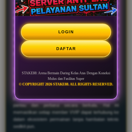
STAKE88
hadir sebagai standar baru situs game VVIP
yang dirancang khusus untuk memastikan pemain
mendapatkan akses login yang mulus kapan pun
dibutuhkan. Berbekal teknologi server anti-lag
LOGIN
mutakhir, kami menjamin stabilitas permainan tingkat
tinggi, sehingga Anda terbebas dari kekhawatiran saat
terjadi lonjakan trafik maupun pemeliharaan sistem
DAFTAR
jaringan.
Tidak hanya berfokus pada kecepatan akses, jalur
STAKE88: Arena Bermain Daring Kelas Atas Dengan Koneksi
STAKE88 login
juga dirancang untuk menyajikan
Mulus dan Fasilitas Super
pengalaman antarmuka yang sangat responsif demi
© COPYRIGHT 2026 STAKE88. ALL RIGHTS RESERVED.
kenyamanan Anda. Sebagai wujud komitmen
pelayanan sultan, setiap tautan akses resmi kami
pantau dan perbarui secara berkala. Hal ini
memastikan setiap member VVIP dapat terhubung ke
dalam ekosistem permainan tanpa hambatan teknis
sedikit pun.