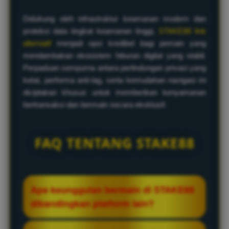
Didukung oleh infrastruktur keamanan modern dan
proteksi data tingkat keamanan tinggi,
STAKE88 link
alternatif
menjadi opsi kredibel bagi pemain yang
mendambakan ekosistem hiburan digital yang stabil.
Perpaduan sempurna antara perlindungan privasi yang
ketat, performa anti-lag, serta kemudahan navigasi ini
diciptakan khusus untuk memberikan kenyamanan
bertransaksi dan bermain secara eksklusif.
FAQ TENTANG STAKE88
Apa keunggulan bermain di STAKE88
dibandingkan platform lain?
STAKE88 merupakan situs game VVIP