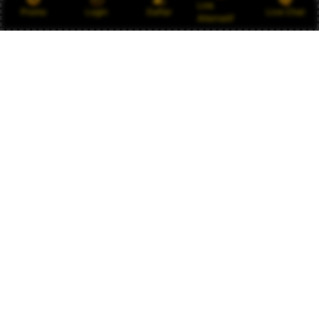
infrastruktur enkripsi dari STAKE88 menjawab
Link
Promo
Login
Daftar
Live Chat
Alternatif
keraguan saya. Link alternatifnya selalu
responsif, menjadikan pengalaman bermain jauh
lebih eksklusif dan aman.