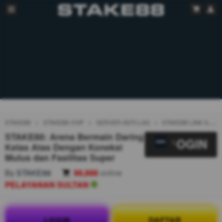
STAKE88
STAKE88 VVIP
SERVER ANTI-LAG
STAKE88 LINK ALTERNATIF
STAKE88: Arena Bermain Daring
OGIN
L
Kelas Atas Dengan Koneksi
Mulus dan Fasilitas Super
By
STAKE88
88,888
online
PELAYANAN SULTAN
LOGIN
DAFTAR