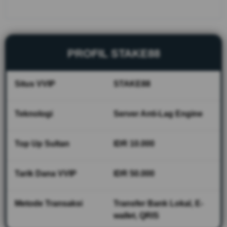
responsif.
Rasakan
kemewahan
pelayanan
sultan tanpa
PROFIL STAKE88
henti untuk
jaminan
taruhan yang
Situs VVIP
STAKE88
aman dan
eksklusif.
Teknologi
Server Anti-Lag Engine
L
i
Top Up Sultan
IDR 10.000
h
a
t
Tarik Dana VVIP
IDR 50.000
d
e
t
Metode Transaksi
Transfer Bank Lokal, E-
a
wallet, QRIS
i