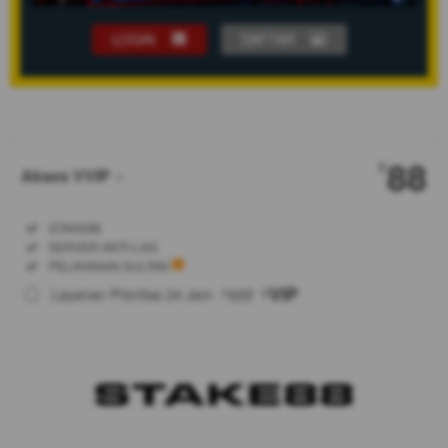
LOGIN
DAFTAR
Show More
88
$
Akses VVIP
Akses
Included:
STAKE88
VVIP
Included:
SERVER ANTI-LAG
SELECTED
Included:
PELAYANAN SULTAN
88
$
ktif
VIP
Layanan Prioritas 24 Jam
A
V
Bergabunglah
di STAKE88,
situs game
VVIP yang
ditenagai
server anti-
lag paling