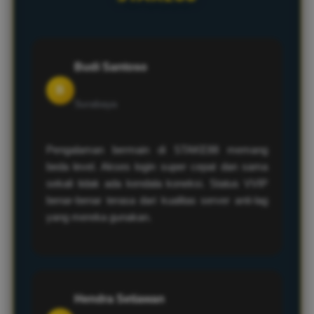
yang tidak berkepentingan.
dengan sangat cepat melalui browser
perangkat pintar maupun desktop
menggunakan koneksi internet penyedia
layanan lokal tanpa hambatan apa pun.
Budi Santoso
B
Surabaya
Pengalaman bermain di STAKE88 memang
beda level. Akses login super cepat dan sama
sekali tidak ada kendala koneksi. Status VVIP
benar-benar terasa dari kualitas server anti-lag
yang mereka gunakan.
Hendra Setiawan