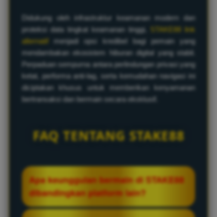
Didukung oleh infrastruktur keamanan modern dan
proteksi data tingkat keamanan tinggi,
STAKE88 link
alternatif
menjadi opsi kredibel bagi pemain yang
mendambakan ekosistem hiburan digital yang stabil.
Perpaduan sempurna antara perlindungan privasi yang
ketat, performa anti-lag, serta kemudahan navigasi ini
diciptakan khusus untuk memberikan kenyamanan
bertransaksi dan bermain secara eksklusif.
FAQ TENTANG STAKE88
Apa keunggulan bermain di STAKE88
dibandingkan platform lain?
STAKE88 merupakan situs game VVIP