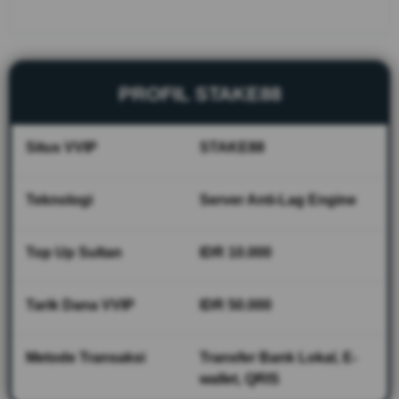
responsif.
Rasakan
kemewahan
pelayanan
sultan tanpa
PROFIL STAKE88
henti untuk
jaminan
taruhan yang
Situs VVIP
STAKE88
aman dan
eksklusif.
Teknologi
Server Anti-Lag Engine
L
i
Top Up Sultan
IDR 10.000
h
a
t
Tarik Dana VVIP
IDR 50.000
d
e
t
Metode Transaksi
Transfer Bank Lokal, E-
a
wallet, QRIS
i