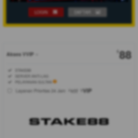
LOGIN
DAFTAR
Show More
88
$
Akses VVIP
Akses
Included:
STAKE88
VVIP
Included:
SERVER ANTI-LAG
SELECTED
Included:
PELAYANAN SULTAN
88
$
ktif
VIP
Layanan Prioritas 24 Jam
A
V
Bergabunglah
di STAKE88,
situs game
VVIP yang
ditenagai
server anti-
lag paling