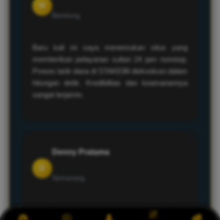
H
Bandung
Baru kali ini saya menemukan situs yang
memberikan pelayanan sultan 24 jam nonstop.
Proses tarik dana di STAKE88 dieksekusi dalam
hitungan detik. Kredibilitas dan keamanannya
sangat terjamin.
Denny Pratama
D
Semarang
Saya sangat mengutamakan privasi data, dan