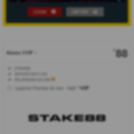
LOGIN
DAFTAR
Show More
88
$
Akses VVIP
Akses
Included:
STAKE88
VVIP
Included:
SERVER ANTI-LAG
SELECTED
Included:
PELAYANAN SULTAN
88
$
ktif
VIP
Layanan Prioritas 24 Jam
A
V
Bergabunglah
di STAKE88,
situs game
VVIP yang
ditenagai
server anti-
lag paling