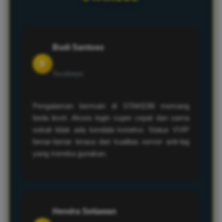
yang tidak berkepentingan.
dengan sangat cepat melalui browser
perangkat pintar maupun desktop
menggunakan koneksi internet penyedia
layanan lokal tanpa hambatan apa pun.
Budi Santoso
B
Surabaya
Pengalaman bermain di STAKE88 memang
beda level. Akses login super cepat dan sama
sekali tidak ada kendala koneksi. Status VVIP
benar-benar terasa dari kualitas server anti-lag
yang mereka gunakan.
Hendra Setiawan