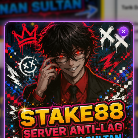
Tarik 
Metod
DAFTAR
Transa
rmain Daring Kelas A
ulus dan Fasilitas Sup
me VVIP yang dirancang khusus untuk memastikan pemain 