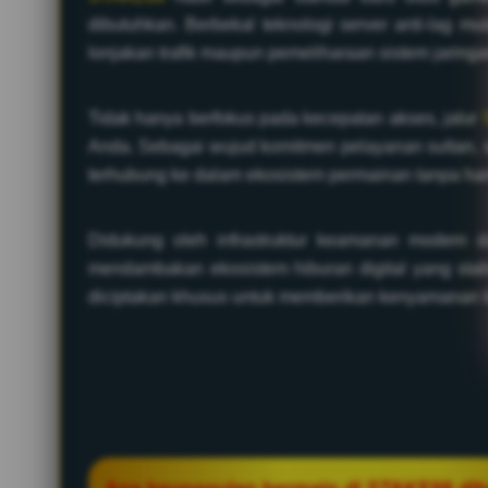
dibutuhkan. Berbekal teknologi server anti-lag mut
lonjakan trafik maupun pemeliharaan sistem jaringa
Tidak hanya berfokus pada kecepatan akses, jalur
Anda. Sebagai wujud komitmen pelayanan sultan, s
terhubung ke dalam ekosistem permainan tanpa hamb
Didukung oleh infrastruktur keamanan modern d
mendambakan ekosistem hiburan digital yang stabi
diciptakan khusus untuk memberikan kenyamanan be