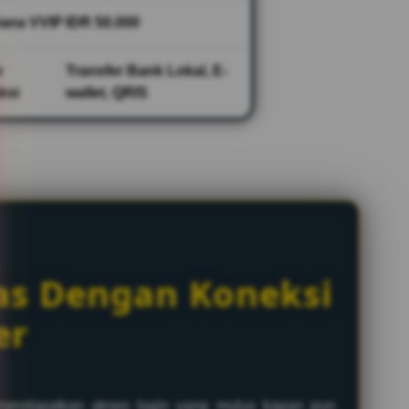
Dana VVIP
IDR 50.000
e
Transfer Bank Lokal, E-
ksi
wallet, QRIS
tas Dengan Koneksi
er
mendapatkan akses login yang mulus kapan pun