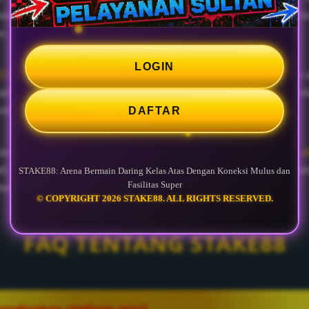
akhir, kami menjamin stabilitas permainan tingkat tinggi, se
n.
LOGIN
STAKE88 login
juga dirancang untuk menyajikan pengalaman 
etiap tautan akses resmi kami pantau dan perbarui secara ber
DAFTAR
atan teknis sedikit pun.
an proteksi data tingkat keamanan tinggi,
STAKE88 link alt
l. Perpaduan sempurna antara perlindungan privasi yang ketat
STAKE88: Arena Bermain Daring Kelas Atas Dengan Koneksi Mulus dan
Fasilitas Super
rtransaksi dan bermain secara eksklusif.
© COPYRIGHT 2026 STAKE88. ALL RIGHTS RESERVED.
FAQ TENTANG STAKE88