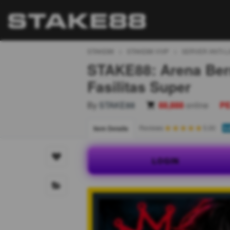
STAKE88
STAKE88 VVIP
SERVER ANTI-L
STAKE88: Arena Ber
Fasilitas Super
By
STAKE88
88,888
online
P
5.00
Reviews
5.00
Item Details
8,
stars
LOGIN