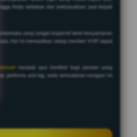
hingga Anda terbebas dari kekhawatiran saat terjadi
antarmuka yang sangat responsif demi kenyamanan
kala. Hal ini memastikan setiap member VVIP dapat
ernatif
menjadi opsi kredibel bagi pemain yang
, performa anti-lag, serta kemudahan navigasi ini