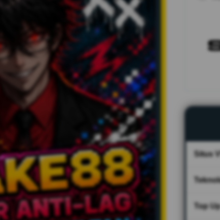
sult
yang
L
i
h
a
t
d
e
t
a
i
l
l
Situs 
i
s
Teknol
e
n
s
Top Up
i