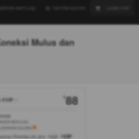
SERVER ANTI-LAG
DAFTAR SULTAN
LOGIN VVIP
Koneksi Mulus dan
88
$
 VVIP
88
s VVIP
$
SELECTED
luded:
AKE88
luded:
abunglah di STAKE88, situs game VVIP
RVER ANTI-LAG
luded:
LAYANAN SULTAN
ditenagai server anti-lag paling
onsif. Rasakan kemewahan pelayanan
ktif
VIP
yanan Prioritas 24 Jam
A
V