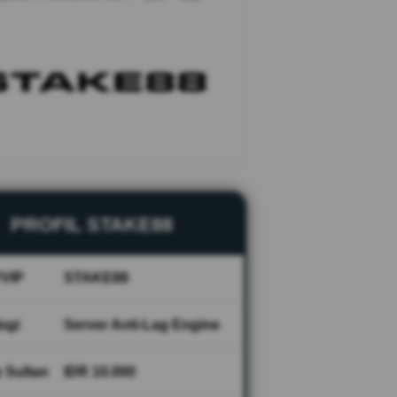
an tanpa henti untuk jaminan taruhan
 aman dan eksklusif.
PROFIL STAKE88
VVIP
STAKE88
ogi
Server Anti-Lag Engine
 Sultan
IDR 10.000