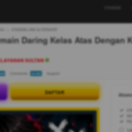
STAKE88
AG
STAKE88 LINK ALTERNATIF
main Daring Kelas Atas Dengan 
ELAYANAN SULTAN
Comments
Support
888
28.888
DAFTAR
Akses
Akse
Inc
ST
Inc
Berg
SE
Inc
PE
yang 
resp
La