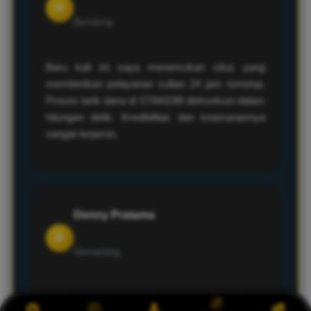
H
Bandung
Baru kali ini saya menemukan situs yang
memberikan pelayanan sultan 24 jam nonstop.
Proses tarik dana di STAKE88 dieksekusi dalam
hitungan detik. Kredibilitas dan keamanannya
sangat terjamin.
Denny Pratama
D
Semarang
Saya sangat mengutamakan privasi data, dan