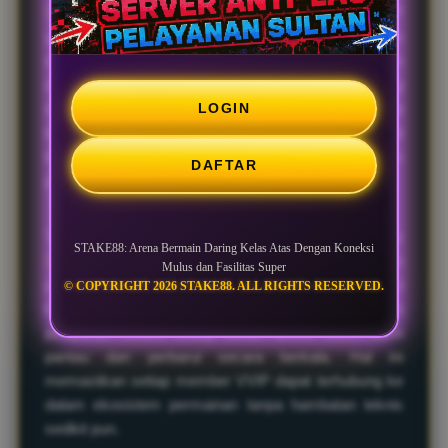
STAKE88
hadir sebagai standar baru situs game VVIP
yang dirancang khusus untuk memastikan pemain
mendapatkan akses login yang mulus kapan pun
dibutuhkan. Berbekal teknologi server anti-lag
LOGIN
mutakhir, kami menjamin stabilitas permainan tingkat
tinggi, sehingga Anda terbebas dari kekhawatiran saat
terjadi lonjakan trafik maupun pemeliharaan sistem
DAFTAR
jaringan.
Tidak hanya berfokus pada kecepatan akses, jalur
STAKE88: Arena Bermain Daring Kelas Atas Dengan Koneksi
STAKE88 login
juga dirancang untuk menyajikan
Mulus dan Fasilitas Super
pengalaman antarmuka yang sangat responsif demi
© COPYRIGHT 2026 STAKE88. ALL RIGHTS RESERVED.
kenyamanan Anda. Sebagai wujud komitmen
pelayanan sultan, setiap tautan akses resmi kami
pantau dan perbarui secara berkala. Hal ini
memastikan setiap member VVIP dapat terhubung ke
dalam ekosistem permainan tanpa hambatan teknis
sedikit pun.