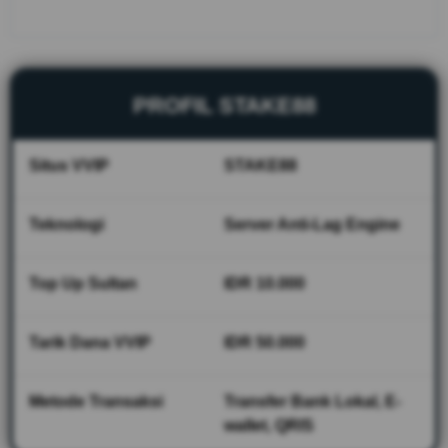
responsif.
Rasakan
kemewahan
pelayanan
sultan tanpa
PROFIL STAKE88
henti untuk
jaminan
taruhan yang
Situs VVIP
STAKE88
aman dan
eksklusif.
Teknologi
Server Anti-Lag Engine
L
i
Top Up Sultan
IDR 10.000
h
a
t
Tarik Dana VVIP
IDR 50.000
d
e
t
Metode Transaksi
Transfer Bank Lokal, E-
a
wallet, QRIS
i