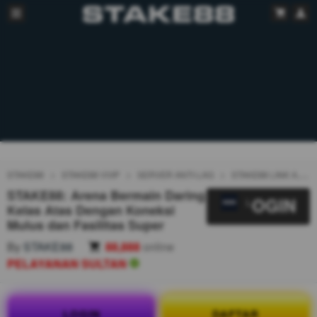
STAKE88
STAKE88 VVIP
SERVER ANTI-LAG
STAKE88 LINK ALTERNATIF
STAKE88: Arena Bermain Daring
OGIN
L
Kelas Atas Dengan Koneksi
Mulus dan Fasilitas Super
By
STAKE88
88,888
online
PELAYANAN SULTAN
LOGIN
DAFTAR