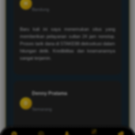
H
Bandung
Baru kali ini saya menemukan situs yang
memberikan pelayanan sultan 24 jam nonstop.
Proses tarik dana di STAKE88 dieksekusi dalam
hitungan detik. Kredibilitas dan keamanannya
sangat terjamin.
Denny Pratama
D
Semarang
Saya sangat mengutamakan privasi data, dan