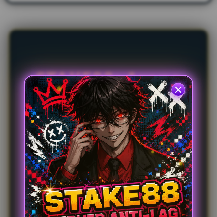
l
l
i
s
e
n
s
STAKE88: Arena
i
Bermain Daring
Kelas Atas
Dengan Koneksi
Mulus dan
Fasilitas Super