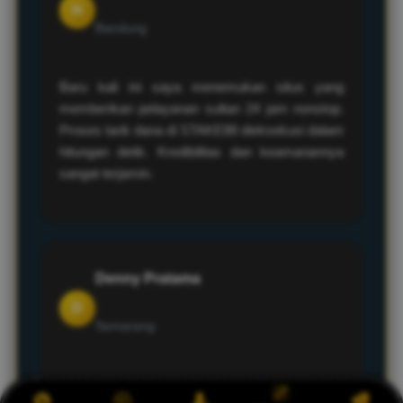
H
Bandung
Baru kali ini saya menemukan situs yang
memberikan pelayanan sultan 24 jam nonstop.
Proses tarik dana di STAKE88 dieksekusi dalam
hitungan detik. Kredibilitas dan keamanannya
sangat terjamin.
Denny Pratama
D
Semarang
Saya sangat mengutamakan privasi data, dan