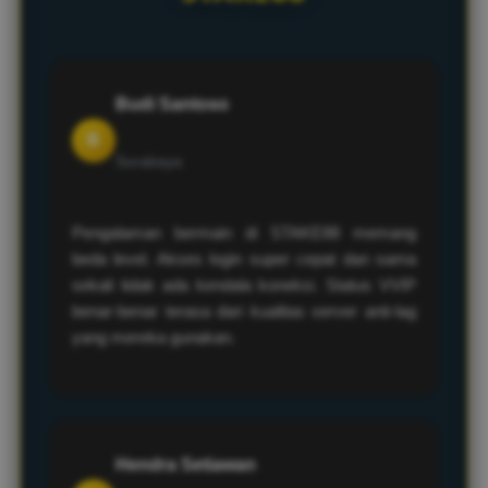
yang tidak berkepentingan.
dengan sangat cepat melalui browser
perangkat pintar maupun desktop
menggunakan koneksi internet penyedia
layanan lokal tanpa hambatan apa pun.
Budi Santoso
B
Surabaya
Pengalaman bermain di STAKE88 memang
beda level. Akses login super cepat dan sama
sekali tidak ada kendala koneksi. Status VVIP
benar-benar terasa dari kualitas server anti-lag
yang mereka gunakan.
Hendra Setiawan