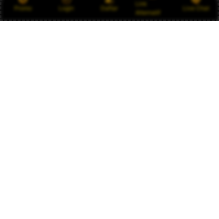
infrastruktur enkripsi dari STAKE88 menjawab
Link
Promo
Login
Daftar
Live Chat
Alternatif
keraguan saya. Link alternatifnya selalu
responsif, menjadikan pengalaman bermain jauh
lebih eksklusif dan aman.