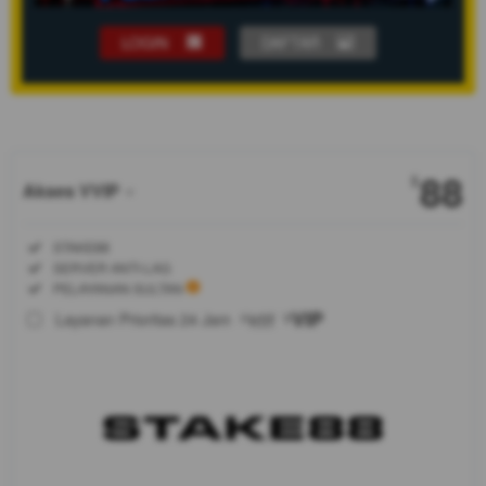
LOGIN
DAFTAR
Show More
88
$
Akses VVIP
Akses
Included:
STAKE88
VVIP
Included:
SERVER ANTI-LAG
SELECTED
Included:
PELAYANAN SULTAN
88
$
ktif
VIP
Layanan Prioritas 24 Jam
A
V
Bergabunglah
di STAKE88,
situs game
VVIP yang
ditenagai
server anti-
lag paling