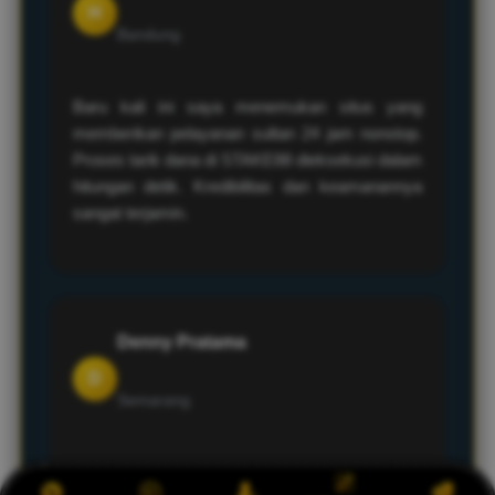
H
Bandung
Baru kali ini saya menemukan situs yang
memberikan pelayanan sultan 24 jam nonstop.
Proses tarik dana di STAKE88 dieksekusi dalam
hitungan detik. Kredibilitas dan keamanannya
sangat terjamin.
Denny Pratama
D
Semarang
Saya sangat mengutamakan privasi data, dan