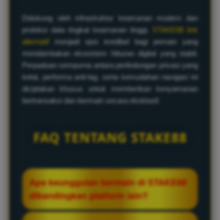
Didukung oleh infrastruktur keamanan modern dan
proteksi data tingkat keamanan tinggi,
STAKE88 link
alternatif
menjadi opsi kredibel bagi pemain yang
mendambakan ekosistem hiburan digital yang stabil.
Perpaduan sempurna antara perlindungan privasi yang
ketat, performa anti-lag, serta kemudahan navigasi ini
diciptakan khusus untuk memberikan kenyamanan
bertransaksi dan bermain secara eksklusif.
FAQ TENTANG STAKE88
Apa keunggulan bermain di STAKE88
dibandingkan platform lain?
STAKE88 merupakan situs game VVIP