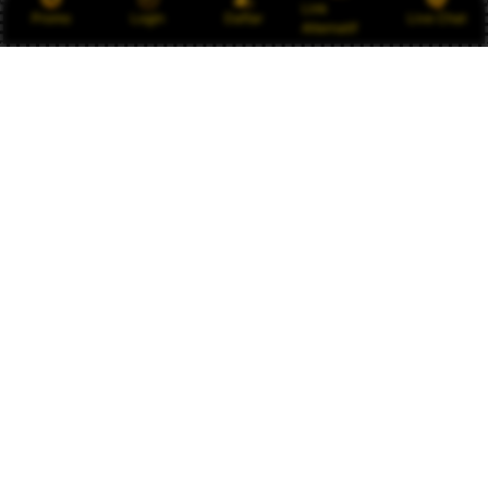
infrastruktur enkripsi dari STAKE88 menjawab
Link
Promo
Login
Daftar
Live Chat
Alternatif
keraguan saya. Link alternatifnya selalu
responsif, menjadikan pengalaman bermain jauh
lebih eksklusif dan aman.