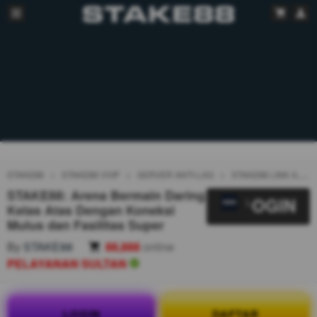
STAKE88
STAKE88 VVIP
SERVER ANTI-LAG
STAKE88 LINK ALTERNATIF
STAKE88: Arena Bermain Daring
OGIN
L
Kelas Atas Dengan Koneksi
Mulus dan Fasilitas Super
By
STAKE88
88,888
online
PELAYANAN SULTAN
LOGIN
DAFTAR