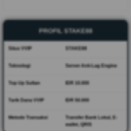
responsif.
Rasakan
kemewahan
pelayanan
sultan tanpa
PROFIL STAKE88
henti untuk
jaminan
taruhan yang
Situs VVIP
STAKE88
aman dan
eksklusif.
Teknologi
Server Anti-Lag Engine
L
i
Top Up Sultan
IDR 10.000
h
a
t
Tarik Dana VVIP
IDR 50.000
d
e
t
Metode Transaksi
Transfer Bank Lokal, E-
a
wallet, QRIS
i