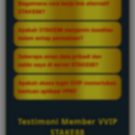
Bagaimana cara kerja link alternatif
eksklusif yang dirancang dengan teknologi
STAKE88?
server anti-lag generasi terbaru. Kami
memberikan jaminan stabilitas permainan
Akses link alternatif STAKE88 difungsikan
Apakah STAKE88 menjamin keadilan
tanpa jeda, dipadukan dengan standar
sebagai jalur privasi bebas hambatan yang
dalam setiap permainan?
pelayanan sultan yang memprioritaskan
diperbarui secara sistematis. Infrastruktur
kenyamanan serta keamanan member
ini memastikan setiap pemain kelas VVIP
Tentu saja. Kami mengimplementasikan
Seberapa aman data pribadi dan
secara profesional.
tetap dapat terhubung ke dalam
sistem Fair Play 100% dengan algoritma
saldo saya di server STAKE88?
ekosistem permainan dengan lancar dan
terverifikasi untuk seluruh portofolio
sangat aman, terhindar dari kendala
hiburan yang tersedia. Sebagai penyedia
Infrastruktur server anti-lag kami
Apakah akses login VVIP memerlukan
jaringan atau pemblokiran wilayah.
layanan berstandar sultan, integritas
didukung oleh protokol enkripsi data
bantuan aplikasi VPN?
operasional dan transparansi hasil adalah
setara perbankan yang berlapis. Seluruh
komitmen mutlak yang terus dikawal ketat
rekam jejak privasi dan transaksi saldo
Sama sekali tidak. Tim engineer kami
oleh tim audit kami.
member diproteksi secara absolut,
secara proaktif melakukan pemeliharaan
Testimoni Member VVIP
menutup rapat segala celah dari ancaman
dan optimasi routing jaringan. Anda dapat
peretasan maupun akses ilegal oleh pihak
mengakses halaman login STAKE88
STAKE88