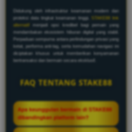
Didukung oleh infrastruktur keamanan modern dan
proteksi data tingkat keamanan tinggi,
STAKE88 link
alternatif
menjadi opsi kredibel bagi pemain yang
mendambakan ekosistem hiburan digital yang stabil.
Perpaduan sempurna antara perlindungan privasi yang
ketat, performa anti-lag, serta kemudahan navigasi ini
diciptakan khusus untuk memberikan kenyamanan
bertransaksi dan bermain secara eksklusif.
FAQ TENTANG STAKE88
Apa keunggulan bermain di STAKE88
dibandingkan platform lain?
STAKE88 merupakan situs game VVIP