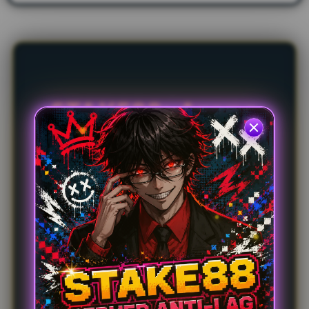
l
l
i
s
e
n
s
STAKE88: Arena
i
Bermain Daring
Kelas Atas
Dengan Koneksi
Mulus dan
Fasilitas Super