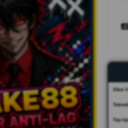
sult
yang
L
i
h
a
t
d
e
t
a
i
l
l
Situs 
i
s
Teknol
e
n
s
Top Up
i