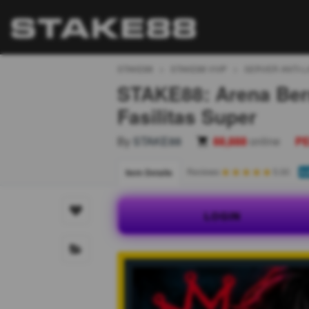
STAKE88
STAKE88 VVIP
SERVER ANTI-L
STAKE88: Arena Ber
Fasilitas Super
By
STAKE88
88,888
online
P
5.00
Reviews
5.00
Item Details
8,
stars
LOGIN