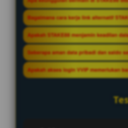
Apa keunggulan bermain di STAKE88 dib
STAKE88 merupakan situs game VVIP eksklusif 
Bagaimana cara kerja link alternatif ST
permainan tanpa jeda, dipadukan dengan sta
Akses link alternatif STAKE88 difungsikan seb
Apakah STAKE88 menjamin keadilan dal
pemain kelas VVIP tetap dapat terhubung k
pemblokiran wilayah.
Tentu saja. Kami mengimplementasikan sistem 
Seberapa aman data pribadi dan saldo s
penyedia layanan berstandar sultan, integrit
kami.
Infrastruktur server anti-lag kami didukung ol
Apakah akses login VVIP memerlukan ba
member diproteksi secara absolut, menutup ra
Sama sekali tidak. Tim engineer kami secara
STAKE88 dengan sangat cepat melalui brow
Te
hambatan apa pun.