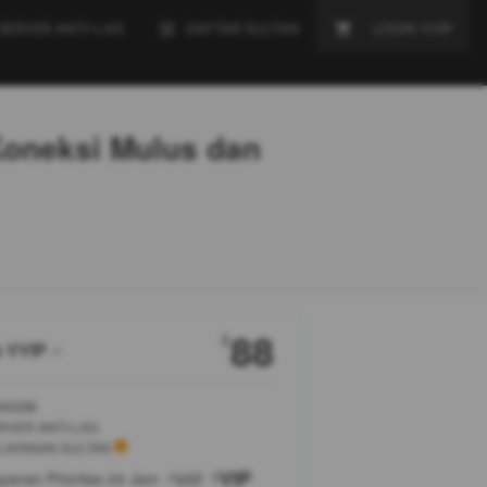
SERVER ANTI-LAG
DAFTAR SULTAN
LOGIN VVIP
Koneksi Mulus dan
88
$
 VVIP
88
s VVIP
$
SELECTED
luded:
AKE88
luded:
abunglah di STAKE88, situs game VVIP
RVER ANTI-LAG
luded:
LAYANAN SULTAN
ditenagai server anti-lag paling
onsif. Rasakan kemewahan pelayanan
ktif
VIP
yanan Prioritas 24 Jam
A
V