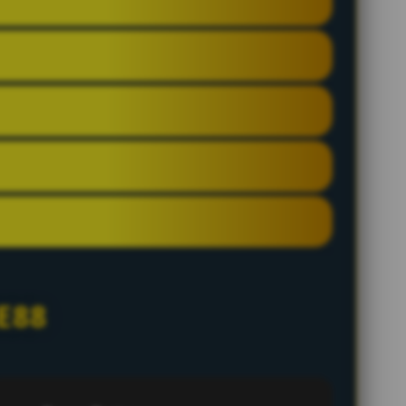
i terbaru. Kami memberikan jaminan stabilitas
serta keamanan member secara profesional.
istematis. Infrastruktur ini memastikan setiap
aman, terhindar dari kendala jaringan atau
ruh portofolio hiburan yang tersedia. Sebagai
utlak yang terus dikawal ketat oleh tim audit
Seluruh rekam jejak privasi dan transaksi saldo
gal oleh pihak yang tidak berkepentingan.
jaringan. Anda dapat mengakses halaman login
ksi internet penyedia layanan lokal tanpa
E88