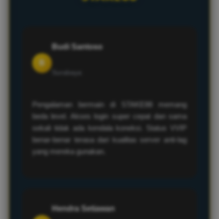
yang tidak berkepentingan.
dengan sangat cepat melalui browser
perangkat pintar maupun desktop
menggunakan koneksi internet penyedia
layanan lokal tanpa hambatan apa pun.
Budi Santoso
B
Surabaya
Pengalaman bermain di STAKE88 memang
beda level. Akses login super cepat dan sama
sekali tidak ada kendala koneksi. Status VVIP
benar-benar terasa dari kualitas server anti-lag
yang mereka gunakan.
Hendra Setiawan