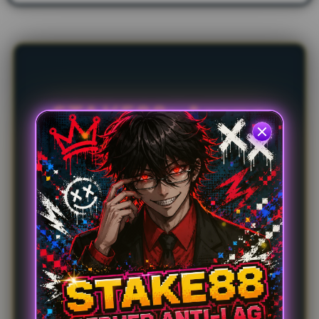
l
l
i
s
e
n
s
STAKE88: Arena
i
Bermain Daring
Kelas Atas
Dengan Koneksi
Mulus dan
Fasilitas Super