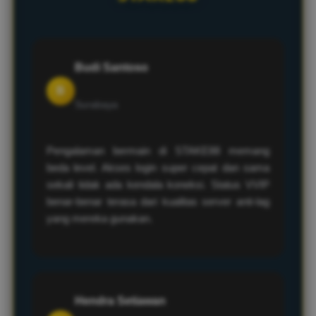
yang tidak berkepentingan.
dengan sangat cepat melalui browser
perangkat pintar maupun desktop
menggunakan koneksi internet penyedia
layanan lokal tanpa hambatan apa pun.
Budi Santoso
B
Surabaya
Pengalaman bermain di STAKE88 memang
beda level. Akses login super cepat dan sama
sekali tidak ada kendala koneksi. Status VVIP
benar-benar terasa dari kualitas server anti-lag
yang mereka gunakan.
Hendra Setiawan