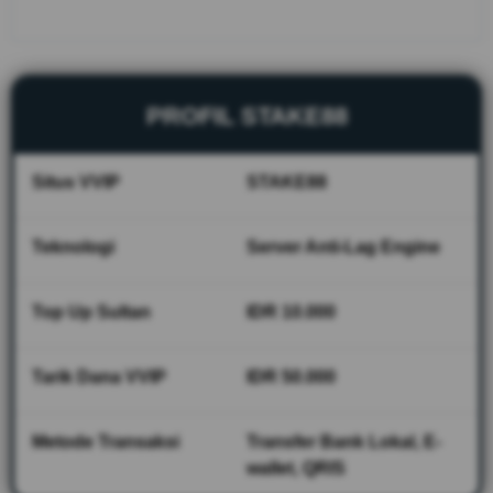
responsif.
Rasakan
kemewahan
pelayanan
sultan tanpa
PROFIL STAKE88
henti untuk
jaminan
taruhan yang
Situs VVIP
STAKE88
aman dan
eksklusif.
Teknologi
Server Anti-Lag Engine
L
i
Top Up Sultan
IDR 10.000
h
a
t
Tarik Dana VVIP
IDR 50.000
d
e
t
Metode Transaksi
Transfer Bank Lokal, E-
a
wallet, QRIS
i