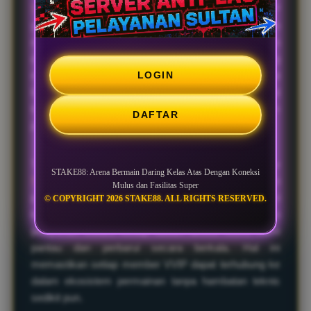
STAKE88
hadir sebagai standar baru situs game VVIP
yang dirancang khusus untuk memastikan pemain
mendapatkan akses login yang mulus kapan pun
dibutuhkan. Berbekal teknologi server anti-lag
LOGIN
mutakhir, kami menjamin stabilitas permainan tingkat
tinggi, sehingga Anda terbebas dari kekhawatiran saat
terjadi lonjakan trafik maupun pemeliharaan sistem
DAFTAR
jaringan.
Tidak hanya berfokus pada kecepatan akses, jalur
STAKE88: Arena Bermain Daring Kelas Atas Dengan Koneksi
STAKE88 login
juga dirancang untuk menyajikan
Mulus dan Fasilitas Super
pengalaman antarmuka yang sangat responsif demi
© COPYRIGHT 2026 STAKE88. ALL RIGHTS RESERVED.
kenyamanan Anda. Sebagai wujud komitmen
pelayanan sultan, setiap tautan akses resmi kami
pantau dan perbarui secara berkala. Hal ini
memastikan setiap member VVIP dapat terhubung ke
dalam ekosistem permainan tanpa hambatan teknis
sedikit pun.