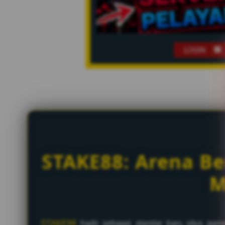
LOGIN
STAKE88: Arena Be
M
STAKE88
hadir sebagai standar baru situs ga