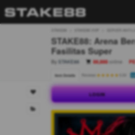
STAKE88
STAKE88 VVIP
SERVER ANTI-L
STAKE88: Arena Ber
Fasilitas Super
By
STAKE88
88,888
online
P
5.00
Reviews
5.00
Item Details
8,
stars
LOGIN