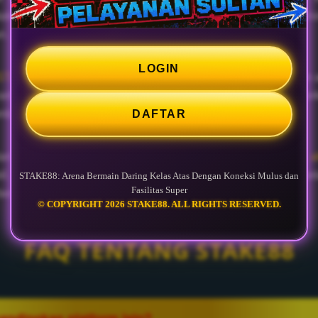
akhir, kami menjamin stabilitas permainan tingkat tinggi, se
n.
LOGIN
STAKE88 login
juga dirancang untuk menyajikan pengalaman 
etiap tautan akses resmi kami pantau dan perbarui secara ber
DAFTAR
atan teknis sedikit pun.
an proteksi data tingkat keamanan tinggi,
STAKE88 link alt
l. Perpaduan sempurna antara perlindungan privasi yang ketat
STAKE88: Arena Bermain Daring Kelas Atas Dengan Koneksi Mulus dan
Fasilitas Super
rtransaksi dan bermain secara eksklusif.
© COPYRIGHT 2026 STAKE88. ALL RIGHTS RESERVED.
FAQ TENTANG STAKE88