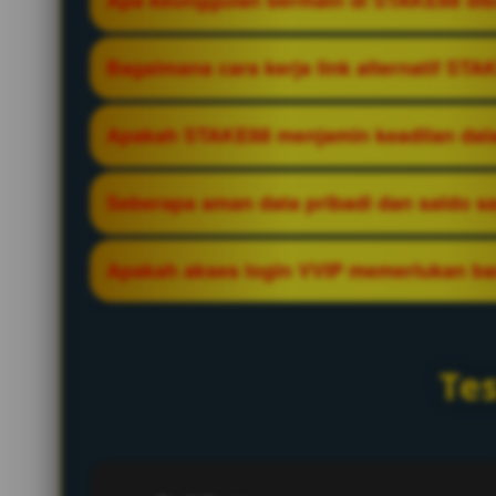
Apa keunggulan bermain di STAKE88 dib
STAKE88 merupakan situs game VVIP eksklusif 
Bagaimana cara kerja link alternatif ST
permainan tanpa jeda, dipadukan dengan sta
Akses link alternatif STAKE88 difungsikan seb
Apakah STAKE88 menjamin keadilan dal
pemain kelas VVIP tetap dapat terhubung k
pemblokiran wilayah.
Tentu saja. Kami mengimplementasikan sistem 
Seberapa aman data pribadi dan saldo s
penyedia layanan berstandar sultan, integrit
kami.
Infrastruktur server anti-lag kami didukung ol
Apakah akses login VVIP memerlukan ba
member diproteksi secara absolut, menutup ra
Sama sekali tidak. Tim engineer kami secara
STAKE88 dengan sangat cepat melalui brow
Te
hambatan apa pun.