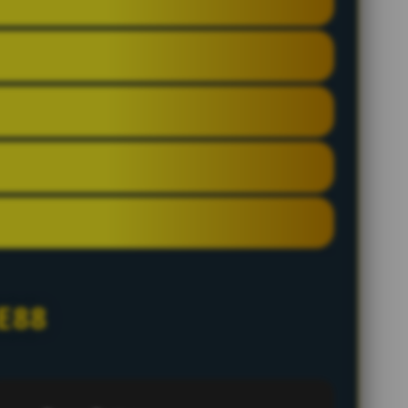
i terbaru. Kami memberikan jaminan stabilitas
serta keamanan member secara profesional.
istematis. Infrastruktur ini memastikan setiap
aman, terhindar dari kendala jaringan atau
ruh portofolio hiburan yang tersedia. Sebagai
utlak yang terus dikawal ketat oleh tim audit
Seluruh rekam jejak privasi dan transaksi saldo
gal oleh pihak yang tidak berkepentingan.
jaringan. Anda dapat mengakses halaman login
ksi internet penyedia layanan lokal tanpa
E88