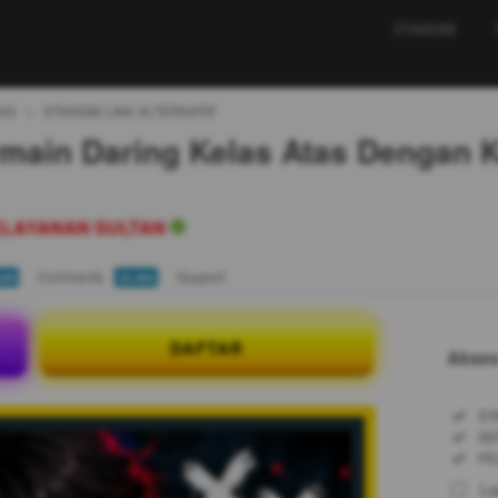
STAKE88
AG
STAKE88 LINK ALTERNATIF
main Daring Kelas Atas Dengan 
ELAYANAN SULTAN
Comments
Support
888
28.888
DAFTAR
Akses
Akse
Inc
ST
Inc
Berg
SE
Inc
PE
yang 
resp
La