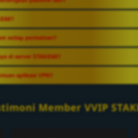
andingkan platform lain?
yang dirancang dengan teknologi server anti-lag generas
AKE88?
ndar pelayanan sultan yang memprioritaskan kenyamanan 
agai jalur privasi bebas hambatan yang diperbarui secara s
am setiap permainan?
e dalam ekosistem permainan dengan lancar dan sangat 
Fair Play 100% dengan algoritma terverifikasi untuk selu
aya di server STAKE88?
as operasional dan transparansi hasil adalah komitmen m
eh protokol enkripsi data setara perbankan yang berlapis. 
ntuan aplikasi VPN?
pat segala celah dari ancaman peretasan maupun akses ile
 proaktif melakukan pemeliharaan dan optimasi routing 
ser perangkat pintar maupun desktop menggunakan kone
stimoni Member VVIP STAK