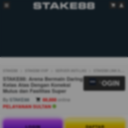
STAKE88
STAKE88 VVIP
SERVER ANTI-LAG
STAKE88 LINK ALTERNATIF
STAKE88: Arena Bermain Daring
OGIN
L
Kelas Atas Dengan Koneksi
Mulus dan Fasilitas Super
By
STAKE88
88,888
online
PELAYANAN SULTAN
LOGIN
DAFTAR