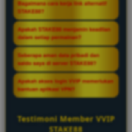
Bagaimana cara kerja link alternatif
eksklusif yang dirancang dengan teknologi
STAKE88?
server anti-lag generasi terbaru. Kami
memberikan jaminan stabilitas permainan
Akses link alternatif STAKE88 difungsikan
Apakah STAKE88 menjamin keadilan
tanpa jeda, dipadukan dengan standar
sebagai jalur privasi bebas hambatan yang
dalam setiap permainan?
pelayanan sultan yang memprioritaskan
diperbarui secara sistematis. Infrastruktur
kenyamanan serta keamanan member
ini memastikan setiap pemain kelas VVIP
Tentu saja. Kami mengimplementasikan
Seberapa aman data pribadi dan
secara profesional.
tetap dapat terhubung ke dalam
sistem Fair Play 100% dengan algoritma
saldo saya di server STAKE88?
ekosistem permainan dengan lancar dan
terverifikasi untuk seluruh portofolio
sangat aman, terhindar dari kendala
hiburan yang tersedia. Sebagai penyedia
Infrastruktur server anti-lag kami
Apakah akses login VVIP memerlukan
jaringan atau pemblokiran wilayah.
layanan berstandar sultan, integritas
didukung oleh protokol enkripsi data
bantuan aplikasi VPN?
operasional dan transparansi hasil adalah
setara perbankan yang berlapis. Seluruh
komitmen mutlak yang terus dikawal ketat
rekam jejak privasi dan transaksi saldo
Sama sekali tidak. Tim engineer kami
oleh tim audit kami.
member diproteksi secara absolut,
secara proaktif melakukan pemeliharaan
Testimoni Member VVIP
menutup rapat segala celah dari ancaman
dan optimasi routing jaringan. Anda dapat
peretasan maupun akses ilegal oleh pihak
mengakses halaman login STAKE88
STAKE88