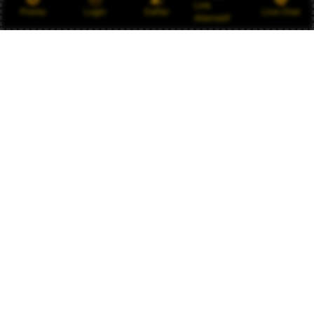
infrastruktur enkripsi dari STAKE88 menjawab
Link
Promo
Login
Daftar
Live Chat
Alternatif
keraguan saya. Link alternatifnya selalu
responsif, menjadikan pengalaman bermain jauh
lebih eksklusif dan aman.