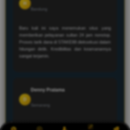
H
Bandung
Baru kali ini saya menemukan situs yang
memberikan pelayanan sultan 24 jam nonstop.
Proses tarik dana di STAKE88 dieksekusi dalam
hitungan detik. Kredibilitas dan keamanannya
sangat terjamin.
Denny Pratama
D
Semarang
Saya sangat mengutamakan privasi data, dan