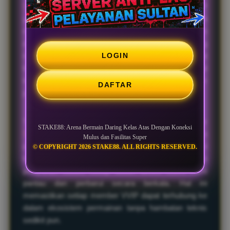
STAKE88
hadir sebagai standar baru situs game VVIP
yang dirancang khusus untuk memastikan pemain
mendapatkan akses login yang mulus kapan pun
dibutuhkan. Berbekal teknologi server anti-lag
LOGIN
mutakhir, kami menjamin stabilitas permainan tingkat
tinggi, sehingga Anda terbebas dari kekhawatiran saat
terjadi lonjakan trafik maupun pemeliharaan sistem
DAFTAR
jaringan.
Tidak hanya berfokus pada kecepatan akses, jalur
STAKE88: Arena Bermain Daring Kelas Atas Dengan Koneksi
STAKE88 login
juga dirancang untuk menyajikan
Mulus dan Fasilitas Super
pengalaman antarmuka yang sangat responsif demi
© COPYRIGHT 2026 STAKE88. ALL RIGHTS RESERVED.
kenyamanan Anda. Sebagai wujud komitmen
pelayanan sultan, setiap tautan akses resmi kami
pantau dan perbarui secara berkala. Hal ini
memastikan setiap member VVIP dapat terhubung ke
dalam ekosistem permainan tanpa hambatan teknis
sedikit pun.