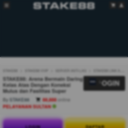
STAKE88
STAKE88 VVIP
SERVER ANTI-LAG
STAKE88 LINK ALTERNATIF
STAKE88: Arena Bermain Daring
OGIN
L
Kelas Atas Dengan Koneksi
Mulus dan Fasilitas Super
By
STAKE88
88,888
online
PELAYANAN SULTAN
LOGIN
DAFTAR