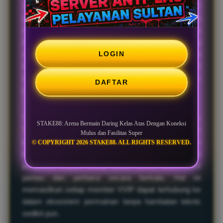
STAKE88
hadir sebagai standar baru situs game VVIP
yang dirancang khusus untuk memastikan pemain
mendapatkan akses login yang mulus kapan pun
dibutuhkan. Berbekal teknologi server anti-lag
LOGIN
mutakhir, kami menjamin stabilitas permainan tingkat
tinggi, sehingga Anda terbebas dari kekhawatiran saat
terjadi lonjakan trafik maupun pemeliharaan sistem
DAFTAR
jaringan.
Tidak hanya berfokus pada kecepatan akses, jalur
STAKE88: Arena Bermain Daring Kelas Atas Dengan Koneksi
STAKE88 login
juga dirancang untuk menyajikan
Mulus dan Fasilitas Super
pengalaman antarmuka yang sangat responsif demi
© COPYRIGHT 2026 STAKE88. ALL RIGHTS RESERVED.
kenyamanan Anda. Sebagai wujud komitmen
pelayanan sultan, setiap tautan akses resmi kami
pantau dan perbarui secara berkala. Hal ini
memastikan setiap member VVIP dapat terhubung ke
dalam ekosistem permainan tanpa hambatan teknis
sedikit pun.