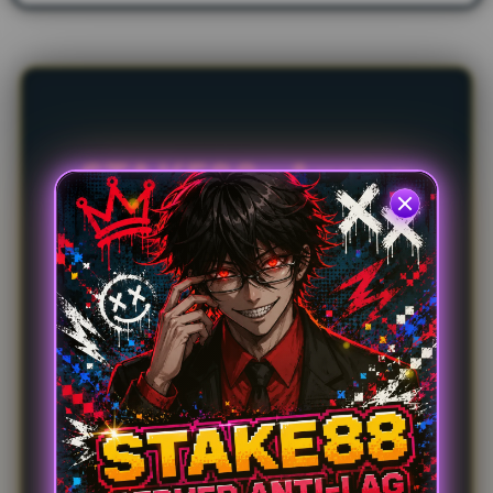
l
l
i
s
e
n
s
STAKE88: Arena
i
Bermain Daring
Kelas Atas
Dengan Koneksi
Mulus dan
Fasilitas Super