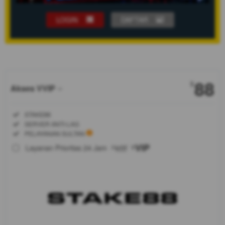
LOGIN
DAFTAR
Show More
88
$
Akses VVIP
Akses
Included:
STAKE88
VVIP
Included:
SERVER ANTI-LAG
SELECTED
Included:
PELAYANAN SULTAN
88
$
ktif
VIP
Layanan Prioritas 24 Jam
A
V
Bergabunglah
di STAKE88,
situs game
VVIP yang
ditenagai
server anti-
lag paling