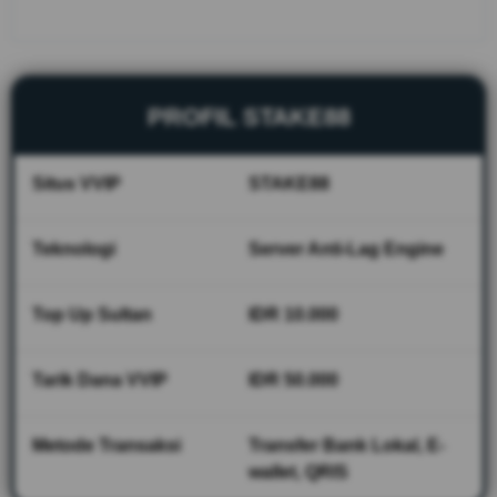
responsif.
Rasakan
kemewahan
pelayanan
sultan tanpa
PROFIL STAKE88
henti untuk
jaminan
taruhan yang
Situs VVIP
STAKE88
aman dan
eksklusif.
Teknologi
Server Anti-Lag Engine
L
i
Top Up Sultan
IDR 10.000
h
a
t
Tarik Dana VVIP
IDR 50.000
d
e
t
Metode Transaksi
Transfer Bank Lokal, E-
a
wallet, QRIS
i