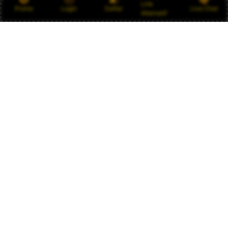
infrastruktur enkripsi dari STAKE88 menjawab
Link
Promo
Login
Daftar
Live Chat
Alternatif
keraguan saya. Link alternatifnya selalu
responsif, menjadikan pengalaman bermain jauh
lebih eksklusif dan aman.