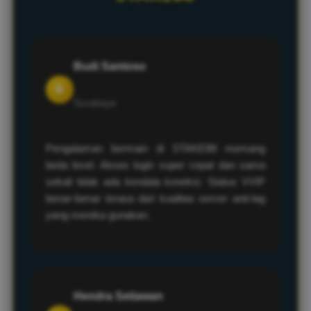
yang tidak berkepentingan.
dengan sangat cepat melalui browser
perangkat pintar maupun desktop
menggunakan koneksi internet penyedia
layanan lokal tanpa hambatan apa pun.
Budi Santoso
B
Surabaya
Pengalaman bermain di STAKE88 memang
beda level. Akses login super cepat dan sama
sekali tidak ada kendala koneksi. Status VVIP
benar-benar terasa dari kualitas server anti-lag
yang mereka gunakan.
Hendra Setiawan