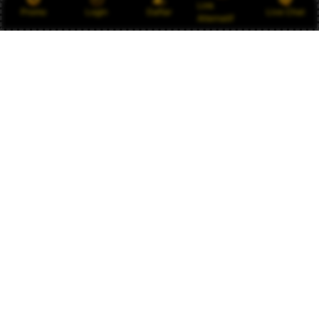
infrastruktur enkripsi dari STAKE88 menjawab
Link
Promo
Login
Daftar
Live Chat
Alternatif
keraguan saya. Link alternatifnya selalu
responsif, menjadikan pengalaman bermain jauh
lebih eksklusif dan aman.