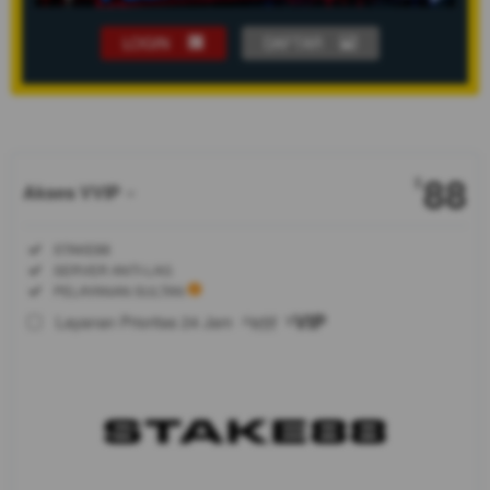
LOGIN
DAFTAR
Show More
88
$
Akses VVIP
Akses
Included:
STAKE88
VVIP
Included:
SERVER ANTI-LAG
SELECTED
Included:
PELAYANAN SULTAN
88
$
ktif
VIP
Layanan Prioritas 24 Jam
A
V
Bergabunglah
di STAKE88,
situs game
VVIP yang
ditenagai
server anti-
lag paling