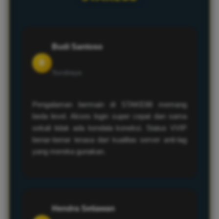
yang tidak berkepentingan.
dengan sangat cepat melalui browser
perangkat pintar maupun desktop
menggunakan koneksi internet penyedia
layanan lokal tanpa hambatan apa pun.
Budi Santoso
B
Surabaya
Pengalaman bermain di STAKE88 memang
beda level. Akses login super cepat dan sama
sekali tidak ada kendala koneksi. Status VVIP
benar-benar terasa dari kualitas server anti-lag
yang mereka gunakan.
Hendra Setiawan