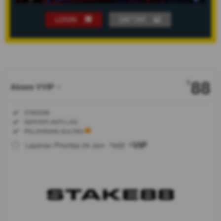
LOGIN
DAFTAR
Show More
88
$
Akses VVIP
Akses
Included:
STAKE88
VVIP
Included:
SERVER ANTI-LAG
SELECTED
Included:
PELAYANAN SULTAN
88
$
ktif
VIP
Layanan Prioritas 24 Jam
A
V
Bergabunglah
di STAKE88,
situs game
VVIP yang
ditenagai
server anti-
lag paling