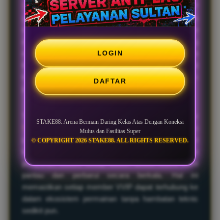
STAKE88
hadir sebagai standar baru situs game VVIP
yang dirancang khusus untuk memastikan pemain
mendapatkan akses login yang mulus kapan pun
dibutuhkan. Berbekal teknologi server anti-lag
LOGIN
mutakhir, kami menjamin stabilitas permainan tingkat
tinggi, sehingga Anda terbebas dari kekhawatiran saat
terjadi lonjakan trafik maupun pemeliharaan sistem
DAFTAR
jaringan.
Tidak hanya berfokus pada kecepatan akses, jalur
STAKE88: Arena Bermain Daring Kelas Atas Dengan Koneksi
STAKE88 login
juga dirancang untuk menyajikan
Mulus dan Fasilitas Super
pengalaman antarmuka yang sangat responsif demi
© COPYRIGHT 2026 STAKE88. ALL RIGHTS RESERVED.
kenyamanan Anda. Sebagai wujud komitmen
pelayanan sultan, setiap tautan akses resmi kami
pantau dan perbarui secara berkala. Hal ini
memastikan setiap member VVIP dapat terhubung ke
dalam ekosistem permainan tanpa hambatan teknis
sedikit pun.