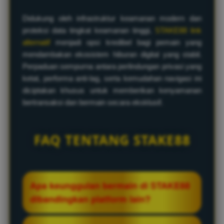
Didukung oleh infrastruktur keamanan modern dan
proteksi data tingkat keamanan tinggi,
STAKE88 link
alternatif
menjadi opsi kredibel bagi pemain yang
mendambakan ekosistem hiburan digital yang stabil.
Perpaduan sempurna antara perlindungan privasi yang
ketat, performa anti-lag, serta kemudahan navigasi ini
diciptakan khusus untuk memberikan kenyamanan
bertransaksi dan bermain secara eksklusif.
FAQ TENTANG STAKE88
Apa keunggulan bermain di STAKE88
dibandingkan platform lain?
STAKE88 merupakan situs game VVIP