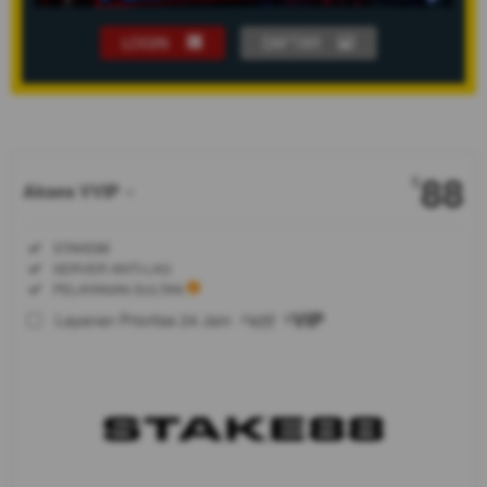
LOGIN
DAFTAR
Show More
88
$
Akses VVIP
Akses
Included:
STAKE88
VVIP
Included:
SERVER ANTI-LAG
SELECTED
Included:
PELAYANAN SULTAN
88
$
ktif
VIP
Layanan Prioritas 24 Jam
A
V
Bergabunglah
di STAKE88,
situs game
VVIP yang
ditenagai
server anti-
lag paling