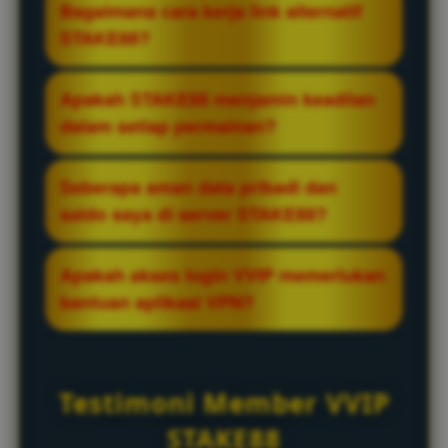
Bagaimana cara kerja link alternatif
eksklusif yang dirancang dengan teknologi
STAKE88?
server anti-lag generasi terbaru. Kami
memberikan jaminan stabilitas permainan
Akses link alternatif STAKE88 difungsikan
Apakah STAKE88 menjamin keadilan
tanpa jeda, dipadukan dengan standar
sebagai jalur privasi bebas hambatan yang
dalam setiap permainan?
pelayanan sultan yang memprioritaskan
diperbarui secara sistematis. Infrastruktur
kenyamanan serta keamanan member
ini memastikan setiap pemain kelas VVIP
Tentu saja. Kami mengimplementasikan
Seberapa aman data pribadi dan
secara profesional.
tetap dapat terhubung ke dalam
sistem Fair Play 100% dengan algoritma
saldo saya di server STAKE88?
ekosistem permainan dengan lancar dan
terverifikasi untuk seluruh portofolio
sangat aman, terhindar dari kendala
hiburan yang tersedia. Sebagai penyedia
Infrastruktur server anti-lag kami
Apakah akses login VVIP memerlukan
jaringan atau pemblokiran wilayah.
layanan berstandar sultan, integritas
didukung oleh protokol enkripsi data
bantuan aplikasi VPN?
operasional dan transparansi hasil adalah
setara perbankan yang berlapis. Seluruh
komitmen mutlak yang terus dikawal ketat
rekam jejak privasi dan transaksi saldo
Sama sekali tidak. Tim engineer kami
oleh tim audit kami.
member diproteksi secara absolut,
secara proaktif melakukan pemeliharaan
Testimoni Member VVIP
menutup rapat segala celah dari ancaman
dan optimasi routing jaringan. Anda dapat
peretasan maupun akses ilegal oleh pihak
mengakses halaman login STAKE88
STAKE88