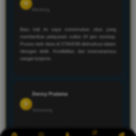
H
Bandung
Baru kali ini saya menemukan situs yang
memberikan pelayanan sultan 24 jam nonstop.
Proses tarik dana di STAKE88 dieksekusi dalam
hitungan detik. Kredibilitas dan keamanannya
sangat terjamin.
Denny Pratama
D
Semarang
Saya sangat mengutamakan privasi data, dan