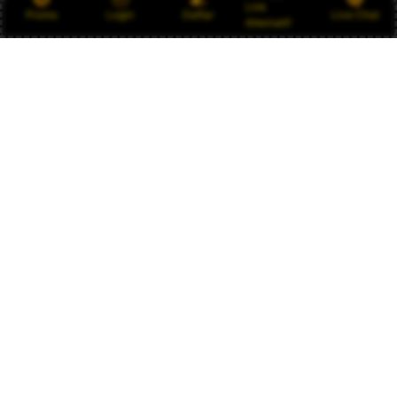
infrastruktur enkripsi dari STAKE88 menjawab
Link
Promo
Login
Daftar
Live Chat
Alternatif
keraguan saya. Link alternatifnya selalu
responsif, menjadikan pengalaman bermain jauh
lebih eksklusif dan aman.