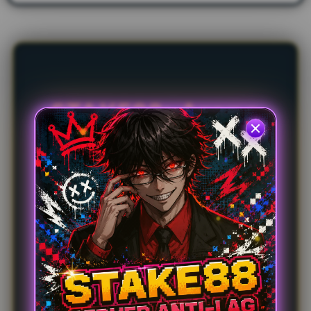
l
l
i
s
e
n
s
STAKE88: Arena
i
Bermain Daring
Kelas Atas
Dengan Koneksi
Mulus dan
Fasilitas Super