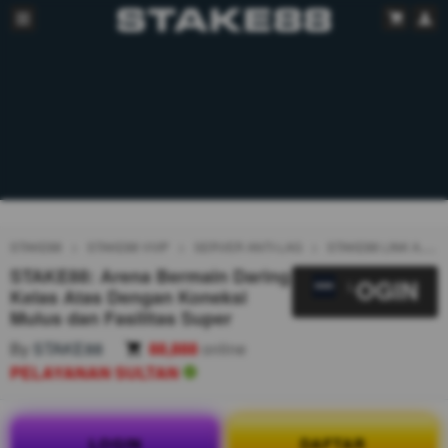
STAKE88
STAKE88 VVIP
SERVER ANTI-LAG
STAKE88 LINK ALTERNATIF
STAKE88: Arena Bermain Daring
OGIN
L
Kelas Atas Dengan Koneksi
Mulus dan Fasilitas Super
By
STAKE88
88,888
online
PELAYANAN SULTAN
LOGIN
DAFTAR