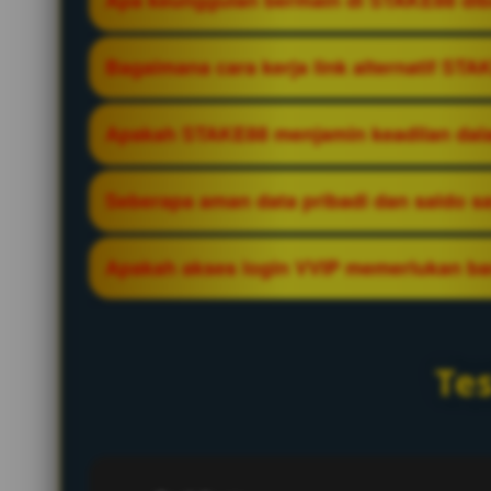
Apa keunggulan bermain di STAKE88 dib
STAKE88 merupakan situs game VVIP eksklusif 
Bagaimana cara kerja link alternatif ST
permainan tanpa jeda, dipadukan dengan sta
Akses link alternatif STAKE88 difungsikan seb
Apakah STAKE88 menjamin keadilan dal
pemain kelas VVIP tetap dapat terhubung k
pemblokiran wilayah.
Tentu saja. Kami mengimplementasikan sistem 
Seberapa aman data pribadi dan saldo s
penyedia layanan berstandar sultan, integrit
kami.
Infrastruktur server anti-lag kami didukung ol
Apakah akses login VVIP memerlukan ba
member diproteksi secara absolut, menutup ra
Sama sekali tidak. Tim engineer kami secara
STAKE88 dengan sangat cepat melalui brow
Te
hambatan apa pun.