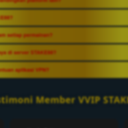
andingkan platform lain?
yang dirancang dengan teknologi server anti-lag generas
AKE88?
ndar pelayanan sultan yang memprioritaskan kenyamanan 
agai jalur privasi bebas hambatan yang diperbarui secara s
am setiap permainan?
e dalam ekosistem permainan dengan lancar dan sangat 
Fair Play 100% dengan algoritma terverifikasi untuk selu
aya di server STAKE88?
as operasional dan transparansi hasil adalah komitmen m
eh protokol enkripsi data setara perbankan yang berlapis. 
ntuan aplikasi VPN?
pat segala celah dari ancaman peretasan maupun akses ile
 proaktif melakukan pemeliharaan dan optimasi routing 
ser perangkat pintar maupun desktop menggunakan kone
stimoni Member VVIP STAK