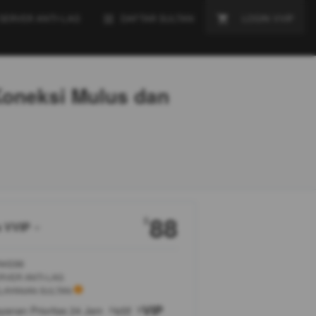
SERVER ANTI-LAG
DAFTAR SULTAN
LOGIN VVIP
Koneksi Mulus dan
88
$
 VVIP
88
s VVIP
$
SELECTED
luded:
AKE88
luded:
abunglah di STAKE88, situs game VVIP
RVER ANTI-LAG
luded:
LAYANAN SULTAN
ditenagai server anti-lag paling
onsif. Rasakan kemewahan pelayanan
ktif
VIP
yanan Prioritas 24 Jam
A
V