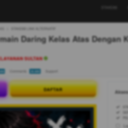
STAKE88
AG
STAKE88 LINK ALTERNATIF
main Daring Kelas Atas Dengan 
ELAYANAN SULTAN
Comments
Support
888
28.888
DAFTAR
Akses
Akse
Inc
ST
Inc
Berg
SE
Inc
PE
yang 
resp
La