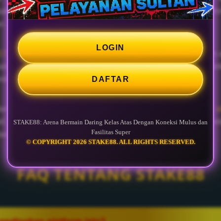
akhir, kami menjamin stabilitas permainan tingkat tinggi, se
n.
LOGIN
STAKE88 login
juga dirancang untuk menyajikan pengalaman 
etiap tautan akses resmi kami pantau dan perbarui secara ber
DAFTAR
atan teknis sedikit pun.
an proteksi data tingkat keamanan tinggi,
STAKE88 link alt
l. Perpaduan sempurna antara perlindungan privasi yang ketat
STAKE88: Arena Bermain Daring Kelas Atas Dengan Koneksi Mulus dan
Fasilitas Super
rtransaksi dan bermain secara eksklusif.
© COPYRIGHT 2026 STAKE88. ALL RIGHTS RESERVED.
FAQ TENTANG STAKE88