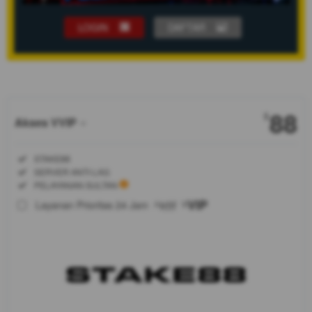
LOGIN
DAFTAR
Show More
88
$
Akses VVIP
Akses
Included:
STAKE88
VVIP
Included:
SERVER ANTI-LAG
SELECTED
Included:
PELAYANAN SULTAN
88
$
ktif
VIP
Layanan Prioritas 24 Jam
A
V
Bergabunglah
di STAKE88,
situs game
VVIP yang
ditenagai
server anti-
lag paling