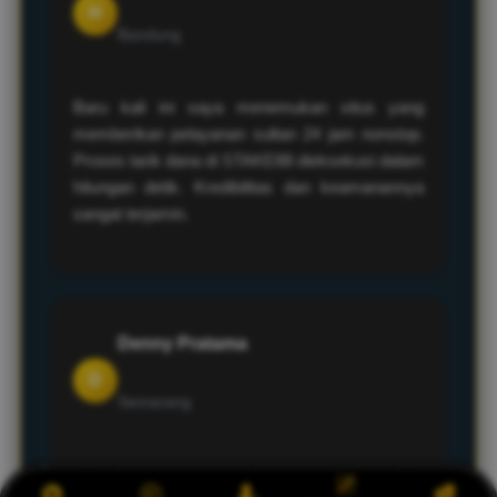
H
Bandung
Baru kali ini saya menemukan situs yang
memberikan pelayanan sultan 24 jam nonstop.
Proses tarik dana di STAKE88 dieksekusi dalam
hitungan detik. Kredibilitas dan keamanannya
sangat terjamin.
Denny Pratama
D
Semarang
Saya sangat mengutamakan privasi data, dan