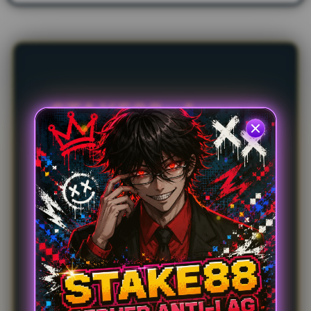
l
l
i
s
e
n
s
STAKE88: Arena
i
Bermain Daring
Kelas Atas
Dengan Koneksi
Mulus dan
Fasilitas Super