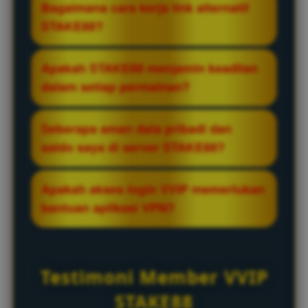
Bagaimana cara kerja link alternatif
eksklusif yang dirancang dengan teknologi
STAKE88?
server anti-lag generasi terbaru. Kami
memberikan jaminan stabilitas permainan
Akses link alternatif STAKE88 difungsikan
Apakah STAKE88 menjamin keadilan
tanpa jeda, dipadukan dengan standar
sebagai jalur privasi bebas hambatan yang
dalam setiap permainan?
pelayanan sultan yang memprioritaskan
diperbarui secara sistematis. Infrastruktur
kenyamanan serta keamanan member
ini memastikan setiap pemain kelas VVIP
Tentu saja. Kami mengimplementasikan
Seberapa aman data pribadi dan
secara profesional.
tetap dapat terhubung ke dalam
sistem Fair Play 100% dengan algoritma
saldo saya di server STAKE88?
ekosistem permainan dengan lancar dan
terverifikasi untuk seluruh portofolio
sangat aman, terhindar dari kendala
hiburan yang tersedia. Sebagai penyedia
Infrastruktur server anti-lag kami
Apakah akses login VVIP memerlukan
jaringan atau pemblokiran wilayah.
layanan berstandar sultan, integritas
didukung oleh protokol enkripsi data
bantuan aplikasi VPN?
operasional dan transparansi hasil adalah
setara perbankan yang berlapis. Seluruh
komitmen mutlak yang terus dikawal ketat
rekam jejak privasi dan transaksi saldo
Sama sekali tidak. Tim engineer kami
oleh tim audit kami.
member diproteksi secara absolut,
secara proaktif melakukan pemeliharaan
Testimoni Member VVIP
menutup rapat segala celah dari ancaman
dan optimasi routing jaringan. Anda dapat
peretasan maupun akses ilegal oleh pihak
mengakses halaman login STAKE88
STAKE88