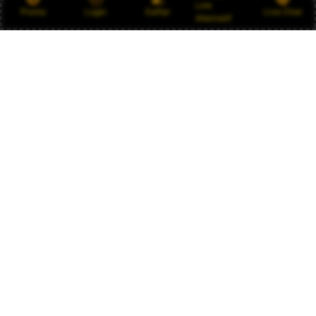
infrastruktur enkripsi dari STAKE88 menjawab
Link
Promo
Login
Daftar
Live Chat
Alternatif
keraguan saya. Link alternatifnya selalu
responsif, menjadikan pengalaman bermain jauh
lebih eksklusif dan aman.