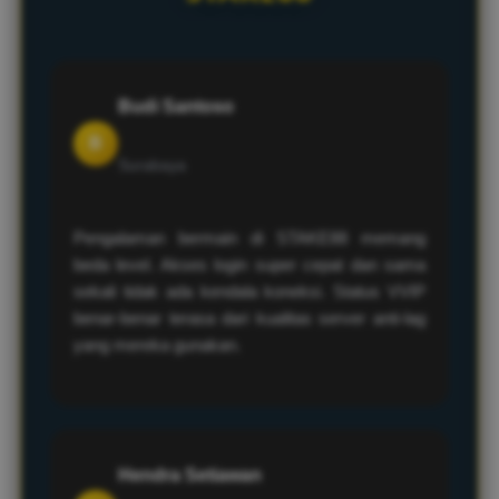
yang tidak berkepentingan.
dengan sangat cepat melalui browser
perangkat pintar maupun desktop
menggunakan koneksi internet penyedia
layanan lokal tanpa hambatan apa pun.
Budi Santoso
B
Surabaya
Pengalaman bermain di STAKE88 memang
beda level. Akses login super cepat dan sama
sekali tidak ada kendala koneksi. Status VVIP
benar-benar terasa dari kualitas server anti-lag
yang mereka gunakan.
Hendra Setiawan