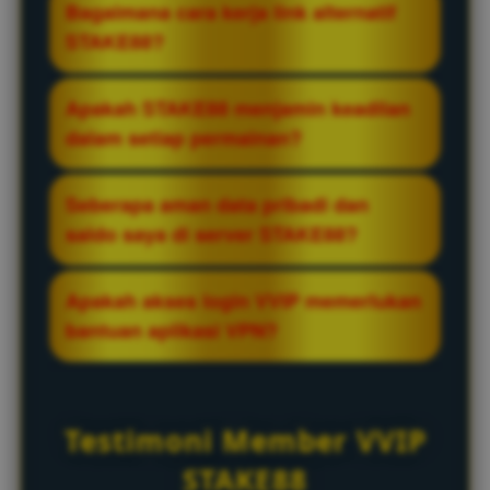
Bagaimana cara kerja link alternatif
eksklusif yang dirancang dengan teknologi
STAKE88?
server anti-lag generasi terbaru. Kami
memberikan jaminan stabilitas permainan
Akses link alternatif STAKE88 difungsikan
Apakah STAKE88 menjamin keadilan
tanpa jeda, dipadukan dengan standar
sebagai jalur privasi bebas hambatan yang
dalam setiap permainan?
pelayanan sultan yang memprioritaskan
diperbarui secara sistematis. Infrastruktur
kenyamanan serta keamanan member
ini memastikan setiap pemain kelas VVIP
Tentu saja. Kami mengimplementasikan
Seberapa aman data pribadi dan
secara profesional.
tetap dapat terhubung ke dalam
sistem Fair Play 100% dengan algoritma
saldo saya di server STAKE88?
ekosistem permainan dengan lancar dan
terverifikasi untuk seluruh portofolio
sangat aman, terhindar dari kendala
hiburan yang tersedia. Sebagai penyedia
Infrastruktur server anti-lag kami
Apakah akses login VVIP memerlukan
jaringan atau pemblokiran wilayah.
layanan berstandar sultan, integritas
didukung oleh protokol enkripsi data
bantuan aplikasi VPN?
operasional dan transparansi hasil adalah
setara perbankan yang berlapis. Seluruh
komitmen mutlak yang terus dikawal ketat
rekam jejak privasi dan transaksi saldo
Sama sekali tidak. Tim engineer kami
oleh tim audit kami.
member diproteksi secara absolut,
secara proaktif melakukan pemeliharaan
Testimoni Member VVIP
menutup rapat segala celah dari ancaman
dan optimasi routing jaringan. Anda dapat
peretasan maupun akses ilegal oleh pihak
mengakses halaman login STAKE88
STAKE88