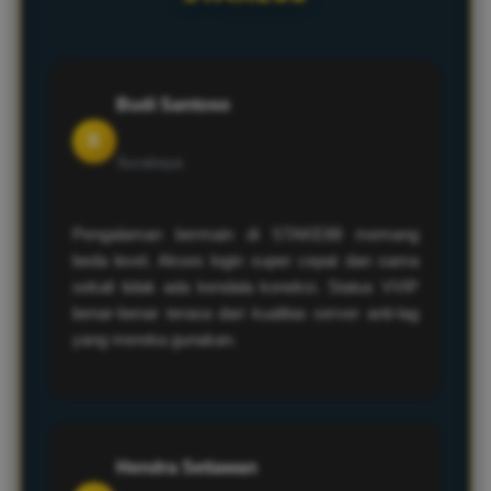
yang tidak berkepentingan.
dengan sangat cepat melalui browser
perangkat pintar maupun desktop
menggunakan koneksi internet penyedia
layanan lokal tanpa hambatan apa pun.
Budi Santoso
B
Surabaya
Pengalaman bermain di STAKE88 memang
beda level. Akses login super cepat dan sama
sekali tidak ada kendala koneksi. Status VVIP
benar-benar terasa dari kualitas server anti-lag
yang mereka gunakan.
Hendra Setiawan