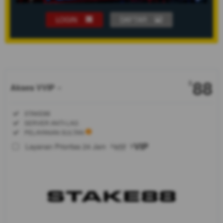
LOGIN
DAFTAR
Show More
88
$
Akses VVIP
Akses
Included:
STAKE88
VVIP
Included:
SERVER ANTI-LAG
SELECTED
Included:
PELAYANAN SULTAN
88
$
ktif
VIP
Layanan Prioritas 24 Jam
A
V
Bergabunglah
di STAKE88,
situs game
VVIP yang
ditenagai
server anti-
lag paling