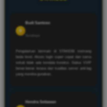
yang tidak berkepentingan.
dengan sangat cepat melalui browser
perangkat pintar maupun desktop
menggunakan koneksi internet penyedia
layanan lokal tanpa hambatan apa pun.
Budi Santoso
B
Surabaya
Pengalaman bermain di STAKE88 memang
beda level. Akses login super cepat dan sama
sekali tidak ada kendala koneksi. Status VVIP
benar-benar terasa dari kualitas server anti-lag
yang mereka gunakan.
Hendra Setiawan