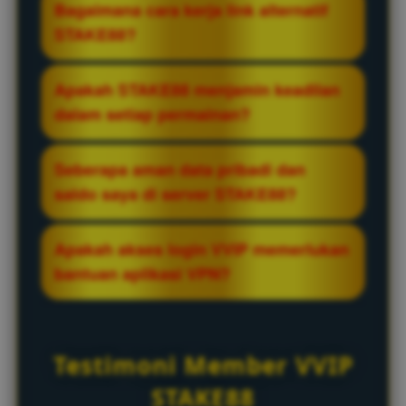
Bagaimana cara kerja link alternatif
eksklusif yang dirancang dengan teknologi
STAKE88?
server anti-lag generasi terbaru. Kami
memberikan jaminan stabilitas permainan
Akses link alternatif STAKE88 difungsikan
Apakah STAKE88 menjamin keadilan
tanpa jeda, dipadukan dengan standar
sebagai jalur privasi bebas hambatan yang
dalam setiap permainan?
pelayanan sultan yang memprioritaskan
diperbarui secara sistematis. Infrastruktur
kenyamanan serta keamanan member
ini memastikan setiap pemain kelas VVIP
Tentu saja. Kami mengimplementasikan
Seberapa aman data pribadi dan
secara profesional.
tetap dapat terhubung ke dalam
sistem Fair Play 100% dengan algoritma
saldo saya di server STAKE88?
ekosistem permainan dengan lancar dan
terverifikasi untuk seluruh portofolio
sangat aman, terhindar dari kendala
hiburan yang tersedia. Sebagai penyedia
Infrastruktur server anti-lag kami
Apakah akses login VVIP memerlukan
jaringan atau pemblokiran wilayah.
layanan berstandar sultan, integritas
didukung oleh protokol enkripsi data
bantuan aplikasi VPN?
operasional dan transparansi hasil adalah
setara perbankan yang berlapis. Seluruh
komitmen mutlak yang terus dikawal ketat
rekam jejak privasi dan transaksi saldo
Sama sekali tidak. Tim engineer kami
oleh tim audit kami.
member diproteksi secara absolut,
secara proaktif melakukan pemeliharaan
Testimoni Member VVIP
menutup rapat segala celah dari ancaman
dan optimasi routing jaringan. Anda dapat
peretasan maupun akses ilegal oleh pihak
mengakses halaman login STAKE88
STAKE88