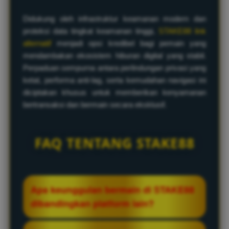
Didukung oleh infrastruktur keamanan modern dan
proteksi data tingkat keamanan tinggi,
STAKE88 link
alternatif
menjadi opsi kredibel bagi pemain yang
mendambakan ekosistem hiburan digital yang stabil.
Perpaduan sempurna antara perlindungan privasi yang
ketat, performa anti-lag, serta kemudahan navigasi ini
diciptakan khusus untuk memberikan kenyamanan
bertransaksi dan bermain secara eksklusif.
FAQ TENTANG STAKE88
Apa keunggulan bermain di STAKE88
dibandingkan platform lain?
STAKE88 merupakan situs game VVIP