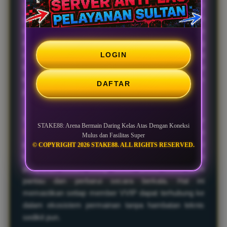
STAKE88
hadir sebagai standar baru situs game VVIP
yang dirancang khusus untuk memastikan pemain
mendapatkan akses login yang mulus kapan pun
dibutuhkan. Berbekal teknologi server anti-lag
LOGIN
mutakhir, kami menjamin stabilitas permainan tingkat
tinggi, sehingga Anda terbebas dari kekhawatiran saat
terjadi lonjakan trafik maupun pemeliharaan sistem
DAFTAR
jaringan.
Tidak hanya berfokus pada kecepatan akses, jalur
STAKE88: Arena Bermain Daring Kelas Atas Dengan Koneksi
STAKE88 login
juga dirancang untuk menyajikan
Mulus dan Fasilitas Super
pengalaman antarmuka yang sangat responsif demi
© COPYRIGHT 2026 STAKE88. ALL RIGHTS RESERVED.
kenyamanan Anda. Sebagai wujud komitmen
pelayanan sultan, setiap tautan akses resmi kami
pantau dan perbarui secara berkala. Hal ini
memastikan setiap member VVIP dapat terhubung ke
dalam ekosistem permainan tanpa hambatan teknis
sedikit pun.