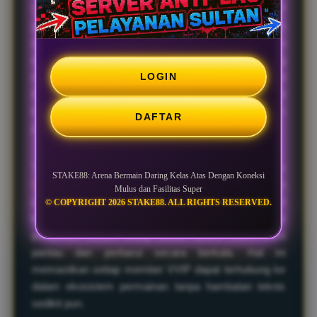
STAKE88
hadir sebagai standar baru situs game VVIP
yang dirancang khusus untuk memastikan pemain
mendapatkan akses login yang mulus kapan pun
dibutuhkan. Berbekal teknologi server anti-lag
LOGIN
mutakhir, kami menjamin stabilitas permainan tingkat
tinggi, sehingga Anda terbebas dari kekhawatiran saat
terjadi lonjakan trafik maupun pemeliharaan sistem
DAFTAR
jaringan.
Tidak hanya berfokus pada kecepatan akses, jalur
STAKE88: Arena Bermain Daring Kelas Atas Dengan Koneksi
STAKE88 login
juga dirancang untuk menyajikan
Mulus dan Fasilitas Super
pengalaman antarmuka yang sangat responsif demi
© COPYRIGHT 2026 STAKE88. ALL RIGHTS RESERVED.
kenyamanan Anda. Sebagai wujud komitmen
pelayanan sultan, setiap tautan akses resmi kami
pantau dan perbarui secara berkala. Hal ini
memastikan setiap member VVIP dapat terhubung ke
dalam ekosistem permainan tanpa hambatan teknis
sedikit pun.