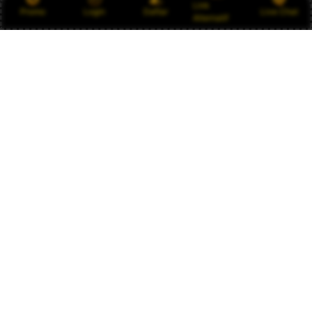
infrastruktur enkripsi dari STAKE88 menjawab
Link
Promo
Login
Daftar
Live Chat
Alternatif
keraguan saya. Link alternatifnya selalu
responsif, menjadikan pengalaman bermain jauh
lebih eksklusif dan aman.