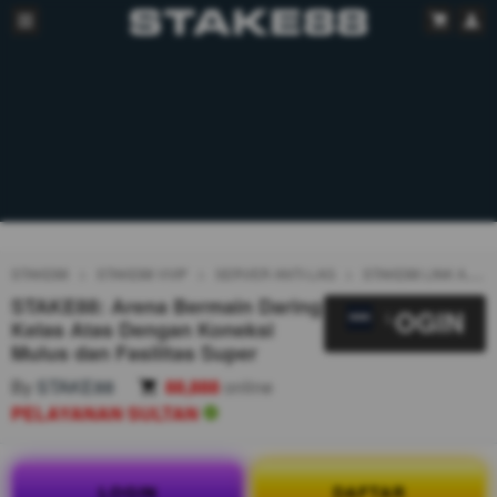
STAKE88
STAKE88 VVIP
SERVER ANTI-LAG
STAKE88 LINK ALTERNATIF
STAKE88: Arena Bermain Daring
OGIN
L
Kelas Atas Dengan Koneksi
Mulus dan Fasilitas Super
By
STAKE88
88,888
online
PELAYANAN SULTAN
LOGIN
DAFTAR