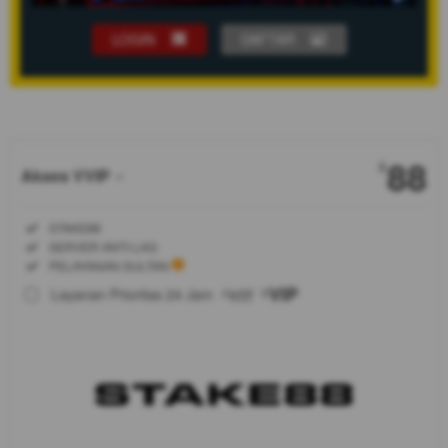
LOGIN
DAFTAR
Show More
88
$
Akses VVIP
Akses
Included:
STAKE88
VVIP
Included:
SERVER ANTI-LAG
SELECTED
Included:
PELAYANAN SULTAN
88
$
ktif
VIP
Layanan Prioritas 24 Jam
A
V
Bergabunglah
di STAKE88,
situs game
VVIP yang
ditenagai
server anti-
lag paling