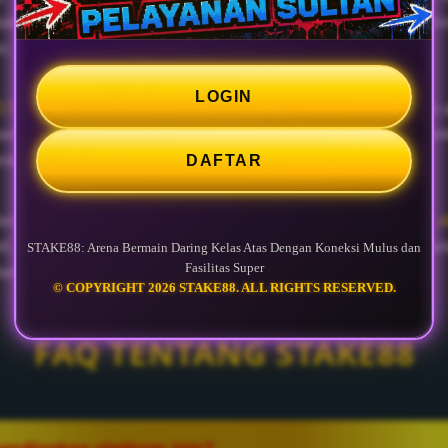
akhir, kami menjamin stabilitas permainan tingkat tinggi, se
n.
LOGIN
STAKE88 login
juga dirancang untuk menyajikan pengalaman 
etiap tautan akses resmi kami pantau dan perbarui secara ber
DAFTAR
atan teknis sedikit pun.
an proteksi data tingkat keamanan tinggi,
STAKE88 link alt
l. Perpaduan sempurna antara perlindungan privasi yang ketat
STAKE88: Arena Bermain Daring Kelas Atas Dengan Koneksi Mulus dan
Fasilitas Super
rtransaksi dan bermain secara eksklusif.
© COPYRIGHT 2026 STAKE88. ALL RIGHTS RESERVED.
FAQ TENTANG STAKE88