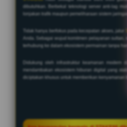
dibutuhkan. Berbekal teknologi server anti-lag mut
lonjakan trafik maupun pemeliharaan sistem jaringa
Tidak hanya berfokus pada kecepatan akses, jalur
Anda. Sebagai wujud komitmen pelayanan sultan, s
terhubung ke dalam ekosistem permainan tanpa hamb
Didukung oleh infrastruktur keamanan modern d
mendambakan ekosistem hiburan digital yang stabi
diciptakan khusus untuk memberikan kenyamanan be