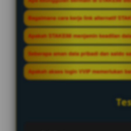
Apa keunggulan bermain di STAKE88 dib
STAKE88 merupakan situs game VVIP eksklusif 
Bagaimana cara kerja link alternatif ST
permainan tanpa jeda, dipadukan dengan sta
Akses link alternatif STAKE88 difungsikan seb
Apakah STAKE88 menjamin keadilan dal
pemain kelas VVIP tetap dapat terhubung k
pemblokiran wilayah.
Tentu saja. Kami mengimplementasikan sistem 
Seberapa aman data pribadi dan saldo s
penyedia layanan berstandar sultan, integrit
kami.
Infrastruktur server anti-lag kami didukung ol
Apakah akses login VVIP memerlukan ba
member diproteksi secara absolut, menutup ra
Sama sekali tidak. Tim engineer kami secara
STAKE88 dengan sangat cepat melalui brow
Te
hambatan apa pun.