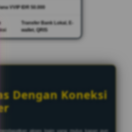
Dana VVIP
IDR 50.000
e
Transfer Bank Lokal, E-
ksi
wallet, QRIS
tas Dengan Koneksi
er
mendapatkan akses login yang mulus kapan pun