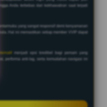
hingga Anda terbebas dari kekhawatiran saat terjadi
antarmuka yang sangat responsif demi kenyamanan
kala. Hal ini memastikan setiap member VVIP dapat
ernatif
menjadi opsi kredibel bagi pemain yang
, performa anti-lag, serta kemudahan navigasi ini