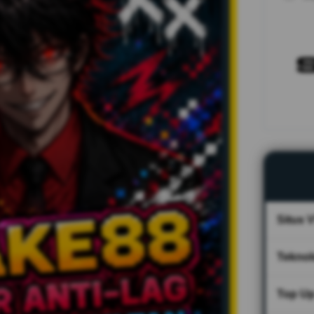
sult
yang
L
i
h
a
t
d
e
t
a
i
l
l
Situs 
i
s
Teknol
e
n
s
Top Up
i