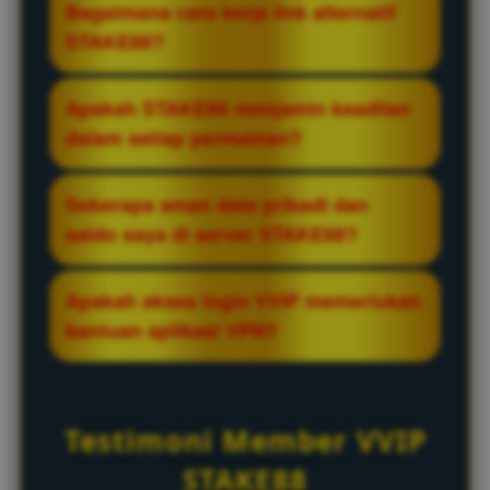
Bagaimana cara kerja link alternatif
eksklusif yang dirancang dengan teknologi
STAKE88?
server anti-lag generasi terbaru. Kami
memberikan jaminan stabilitas permainan
Akses link alternatif STAKE88 difungsikan
Apakah STAKE88 menjamin keadilan
tanpa jeda, dipadukan dengan standar
sebagai jalur privasi bebas hambatan yang
dalam setiap permainan?
pelayanan sultan yang memprioritaskan
diperbarui secara sistematis. Infrastruktur
kenyamanan serta keamanan member
ini memastikan setiap pemain kelas VVIP
Tentu saja. Kami mengimplementasikan
Seberapa aman data pribadi dan
secara profesional.
tetap dapat terhubung ke dalam
sistem Fair Play 100% dengan algoritma
saldo saya di server STAKE88?
ekosistem permainan dengan lancar dan
terverifikasi untuk seluruh portofolio
sangat aman, terhindar dari kendala
hiburan yang tersedia. Sebagai penyedia
Infrastruktur server anti-lag kami
Apakah akses login VVIP memerlukan
jaringan atau pemblokiran wilayah.
layanan berstandar sultan, integritas
didukung oleh protokol enkripsi data
bantuan aplikasi VPN?
operasional dan transparansi hasil adalah
setara perbankan yang berlapis. Seluruh
komitmen mutlak yang terus dikawal ketat
rekam jejak privasi dan transaksi saldo
Sama sekali tidak. Tim engineer kami
oleh tim audit kami.
member diproteksi secara absolut,
secara proaktif melakukan pemeliharaan
Testimoni Member VVIP
menutup rapat segala celah dari ancaman
dan optimasi routing jaringan. Anda dapat
peretasan maupun akses ilegal oleh pihak
mengakses halaman login STAKE88
STAKE88