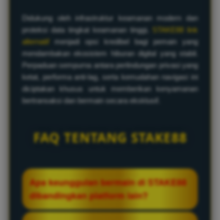
Didukung oleh infrastruktur keamanan modern dan
proteksi data tingkat keamanan tinggi,
STAKE88 link
alternatif
menjadi opsi kredibel bagi pemain yang
mendambakan ekosistem hiburan digital yang stabil.
Perpaduan sempurna antara perlindungan privasi yang
ketat, performa anti-lag, serta kemudahan navigasi ini
diciptakan khusus untuk memberikan kenyamanan
bertransaksi dan bermain secara eksklusif.
FAQ TENTANG STAKE88
Apa keunggulan bermain di STAKE88
dibandingkan platform lain?
STAKE88 merupakan situs game VVIP