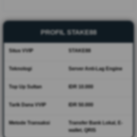
responsif.
Rasakan
kemewahan
pelayanan
sultan tanpa
PROFIL STAKE88
henti untuk
jaminan
taruhan yang
Situs VVIP
STAKE88
aman dan
eksklusif.
Teknologi
Server Anti-Lag Engine
L
i
Top Up Sultan
IDR 10.000
h
a
t
Tarik Dana VVIP
IDR 50.000
d
e
t
Metode Transaksi
Transfer Bank Lokal, E-
a
wallet, QRIS
i