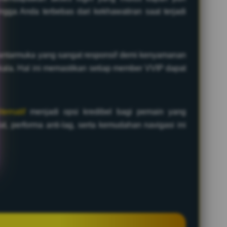
hingga Anda terbebas dari kekhawatiran saat terjadi
antarmuka yang sangat responsif demi kenyamanan
kala. Hal ini memastikan setiap member VVIP dapat
ernatif
menjadi opsi kredibel bagi pemain yang
, performa anti-lag, serta kemudahan navigasi ini