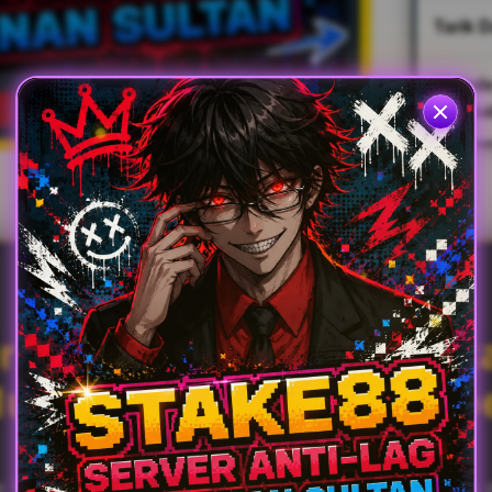
Tarik 
Metod
DAFTAR
Transa
rmain Daring Kelas A
ulus dan Fasilitas Sup
me VVIP yang dirancang khusus untuk memastikan pemain 