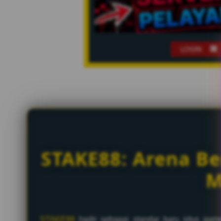
LOGIN
STAKE88: Arena Be
M
STAKE88
hadir sebagai standar baru situs ga