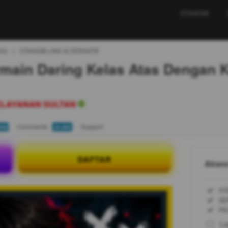
STAKE88
AG
STAKE88 LINK ALTERNATIF
main Daring Kelas Atas Dengan 
ELAYANAN SULTAN
Comments
Support
888
28.888
DAFTAR
Akses
Akse
Inc
ST
Inc
Berg
SE
Inc
PE
yang 
resp
La