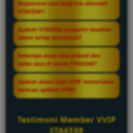
Bagaimana cara kerja link alternatif
eksklusif yang dirancang dengan teknologi
STAKE88?
server anti-lag generasi terbaru. Kami
memberikan jaminan stabilitas permainan
Akses link alternatif STAKE88 difungsikan
Apakah STAKE88 menjamin keadilan
tanpa jeda, dipadukan dengan standar
sebagai jalur privasi bebas hambatan yang
dalam setiap permainan?
pelayanan sultan yang memprioritaskan
diperbarui secara sistematis. Infrastruktur
kenyamanan serta keamanan member
ini memastikan setiap pemain kelas VVIP
Tentu saja. Kami mengimplementasikan
Seberapa aman data pribadi dan
secara profesional.
tetap dapat terhubung ke dalam
sistem Fair Play 100% dengan algoritma
saldo saya di server STAKE88?
ekosistem permainan dengan lancar dan
terverifikasi untuk seluruh portofolio
sangat aman, terhindar dari kendala
hiburan yang tersedia. Sebagai penyedia
Infrastruktur server anti-lag kami
Apakah akses login VVIP memerlukan
jaringan atau pemblokiran wilayah.
layanan berstandar sultan, integritas
didukung oleh protokol enkripsi data
bantuan aplikasi VPN?
operasional dan transparansi hasil adalah
setara perbankan yang berlapis. Seluruh
komitmen mutlak yang terus dikawal ketat
rekam jejak privasi dan transaksi saldo
Sama sekali tidak. Tim engineer kami
oleh tim audit kami.
member diproteksi secara absolut,
secara proaktif melakukan pemeliharaan
Testimoni Member VVIP
menutup rapat segala celah dari ancaman
dan optimasi routing jaringan. Anda dapat
peretasan maupun akses ilegal oleh pihak
mengakses halaman login STAKE88
STAKE88