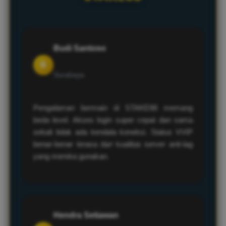
yang tidak berkepentingan.
dengan sangat cepat melalui browser
perangkat pintar maupun desktop
menggunakan koneksi internet penyedia
layanan lokal tanpa hambatan apa pun.
Budi Santoso
B
Surabaya
Pengalaman bermain di STAKE88 memang
beda level. Akses login super cepat dan sama
sekali tidak ada kendala koneksi. Status VVIP
benar-benar terasa dari kualitas server anti-lag
yang mereka gunakan.
Hendra Setiawan