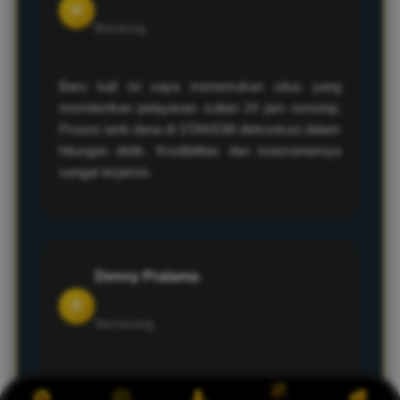
H
Bandung
Baru kali ini saya menemukan situs yang
memberikan pelayanan sultan 24 jam nonstop.
Proses tarik dana di STAKE88 dieksekusi dalam
hitungan detik. Kredibilitas dan keamanannya
sangat terjamin.
Denny Pratama
D
Semarang
Saya sangat mengutamakan privasi data, dan