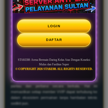
STAKE88
hadir sebagai standar baru situs game VVIP
yang dirancang khusus untuk memastikan pemain
mendapatkan akses login yang mulus kapan pun
dibutuhkan. Berbekal teknologi server anti-lag
LOGIN
mutakhir, kami menjamin stabilitas permainan tingkat
tinggi, sehingga Anda terbebas dari kekhawatiran saat
terjadi lonjakan trafik maupun pemeliharaan sistem
DAFTAR
jaringan.
Tidak hanya berfokus pada kecepatan akses, jalur
STAKE88: Arena Bermain Daring Kelas Atas Dengan Koneksi
STAKE88 login
juga dirancang untuk menyajikan
Mulus dan Fasilitas Super
pengalaman antarmuka yang sangat responsif demi
© COPYRIGHT 2026 STAKE88. ALL RIGHTS RESERVED.
kenyamanan Anda. Sebagai wujud komitmen
pelayanan sultan, setiap tautan akses resmi kami
pantau dan perbarui secara berkala. Hal ini
memastikan setiap member VVIP dapat terhubung ke
dalam ekosistem permainan tanpa hambatan teknis
sedikit pun.