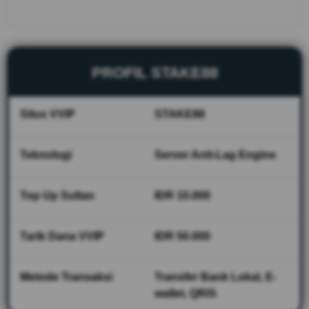
responsif.
Rasakan
kemewahan
pelayanan
sultan tanpa
PROFIL STAKE88
henti untuk
jaminan
taruhan yang
Situs VVIP
STAKE88
aman dan
eksklusif.
Teknologi
Server Anti-Lag Engine
L
i
Top Up Sultan
IDR 10.000
h
a
t
Tarik Dana VVIP
IDR 50.000
d
e
t
Metode Transaksi
Transfer Bank Lokal, E-
a
wallet, QRIS
i