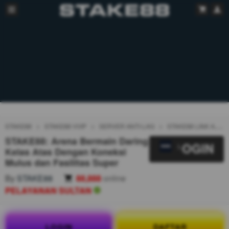
STAKE88
STAKE88 VVIP
SERVER ANTI-LAG
STAKE88 LINK ALTERNATIF
STAKE88: Arena Bermain Daring
OGIN
L
Kelas Atas Dengan Koneksi
Mulus dan Fasilitas Super
By
STAKE88
88,888
online
PELAYANAN SULTAN
LOGIN
DAFTAR