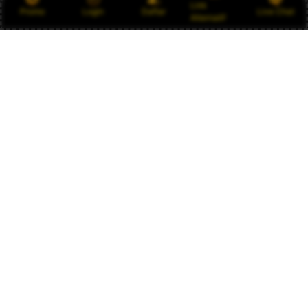
infrastruktur enkripsi dari STAKE88 menjawab
Link
Promo
Login
Daftar
Live Chat
Alternatif
keraguan saya. Link alternatifnya selalu
responsif, menjadikan pengalaman bermain jauh
lebih eksklusif dan aman.