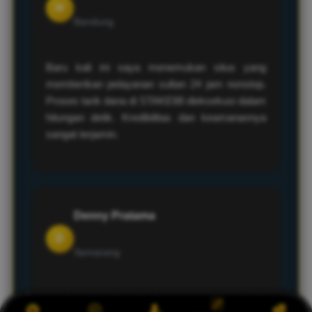
H
Bandung
Baru kali ini saya menemukan situs yang
memberikan pelayanan sultan 24 jam nonstop.
Proses tarik dana di STAKE88 dieksekusi dalam
hitungan detik. Kredibilitas dan keamanannya
sangat terjamin.
Denny Pratama
D
Semarang
Saya sangat mengutamakan privasi data, dan