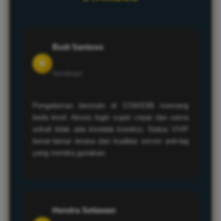
yang tidak berkepentingan.
dengan sangat cepat melalui browser
perangkat pintar maupun desktop
menggunakan koneksi internet penyedia
layanan lokal tanpa hambatan apa pun.
Budi Santoso
B
Surabaya
Pengalaman bermain di STAKE88 memang
beda level. Akses login super cepat dan sama
sekali tidak ada kendala koneksi. Status VVIP
benar-benar terasa dari kualitas server anti-lag
yang mereka gunakan.
Hendra Setiawan