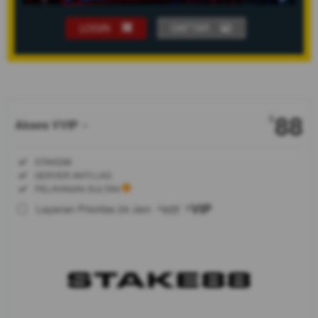
LOGIN
DAFTAR
Show More
88
$
Akses VVIP
Akses
Included:
STAKE88
VVIP
Included:
SERVER ANTI-LAG
SELECTED
Included:
PELAYANAN SULTAN
88
$
ktif
VIP
Layanan Prioritas 24 Jam
A
V
Bergabunglah
di STAKE88,
situs game
VVIP yang
ditenagai
server anti-
lag paling