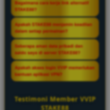
Bagaimana cara kerja link alternatif
eksklusif yang dirancang dengan teknologi
STAKE88?
server anti-lag generasi terbaru. Kami
memberikan jaminan stabilitas permainan
Akses link alternatif STAKE88 difungsikan
Apakah STAKE88 menjamin keadilan
tanpa jeda, dipadukan dengan standar
sebagai jalur privasi bebas hambatan yang
dalam setiap permainan?
pelayanan sultan yang memprioritaskan
diperbarui secara sistematis. Infrastruktur
kenyamanan serta keamanan member
ini memastikan setiap pemain kelas VVIP
Tentu saja. Kami mengimplementasikan
Seberapa aman data pribadi dan
secara profesional.
tetap dapat terhubung ke dalam
sistem Fair Play 100% dengan algoritma
saldo saya di server STAKE88?
ekosistem permainan dengan lancar dan
terverifikasi untuk seluruh portofolio
sangat aman, terhindar dari kendala
hiburan yang tersedia. Sebagai penyedia
Infrastruktur server anti-lag kami
Apakah akses login VVIP memerlukan
jaringan atau pemblokiran wilayah.
layanan berstandar sultan, integritas
didukung oleh protokol enkripsi data
bantuan aplikasi VPN?
operasional dan transparansi hasil adalah
setara perbankan yang berlapis. Seluruh
komitmen mutlak yang terus dikawal ketat
rekam jejak privasi dan transaksi saldo
Sama sekali tidak. Tim engineer kami
oleh tim audit kami.
member diproteksi secara absolut,
secara proaktif melakukan pemeliharaan
Testimoni Member VVIP
menutup rapat segala celah dari ancaman
dan optimasi routing jaringan. Anda dapat
peretasan maupun akses ilegal oleh pihak
mengakses halaman login STAKE88
STAKE88