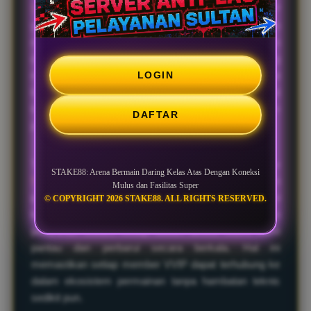
STAKE88
hadir sebagai standar baru situs game VVIP
yang dirancang khusus untuk memastikan pemain
mendapatkan akses login yang mulus kapan pun
dibutuhkan. Berbekal teknologi server anti-lag
LOGIN
mutakhir, kami menjamin stabilitas permainan tingkat
tinggi, sehingga Anda terbebas dari kekhawatiran saat
terjadi lonjakan trafik maupun pemeliharaan sistem
DAFTAR
jaringan.
Tidak hanya berfokus pada kecepatan akses, jalur
STAKE88: Arena Bermain Daring Kelas Atas Dengan Koneksi
STAKE88 login
juga dirancang untuk menyajikan
Mulus dan Fasilitas Super
pengalaman antarmuka yang sangat responsif demi
© COPYRIGHT 2026 STAKE88. ALL RIGHTS RESERVED.
kenyamanan Anda. Sebagai wujud komitmen
pelayanan sultan, setiap tautan akses resmi kami
pantau dan perbarui secara berkala. Hal ini
memastikan setiap member VVIP dapat terhubung ke
dalam ekosistem permainan tanpa hambatan teknis
sedikit pun.