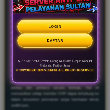
STAKE88
hadir sebagai standar baru situs game VVIP
yang dirancang khusus untuk memastikan pemain
mendapatkan akses login yang mulus kapan pun
dibutuhkan. Berbekal teknologi server anti-lag
LOGIN
mutakhir, kami menjamin stabilitas permainan tingkat
tinggi, sehingga Anda terbebas dari kekhawatiran saat
terjadi lonjakan trafik maupun pemeliharaan sistem
DAFTAR
jaringan.
Tidak hanya berfokus pada kecepatan akses, jalur
STAKE88: Arena Bermain Daring Kelas Atas Dengan Koneksi
STAKE88 login
juga dirancang untuk menyajikan
Mulus dan Fasilitas Super
pengalaman antarmuka yang sangat responsif demi
© COPYRIGHT 2026 STAKE88. ALL RIGHTS RESERVED.
kenyamanan Anda. Sebagai wujud komitmen
pelayanan sultan, setiap tautan akses resmi kami
pantau dan perbarui secara berkala. Hal ini
memastikan setiap member VVIP dapat terhubung ke
dalam ekosistem permainan tanpa hambatan teknis
sedikit pun.