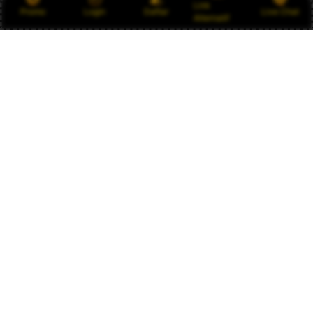
infrastruktur enkripsi dari STAKE88 menjawab
Link
Promo
Login
Daftar
Live Chat
Alternatif
keraguan saya. Link alternatifnya selalu
responsif, menjadikan pengalaman bermain jauh
lebih eksklusif dan aman.