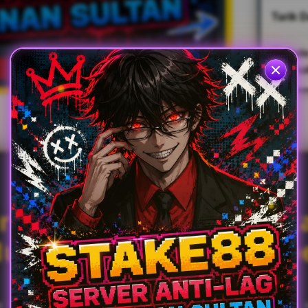
Tarik 
Metod
DAFTAR
Transa
rmain Daring Kelas A
ulus dan Fasilitas Sup
me VVIP yang dirancang khusus untuk memastikan pemain 