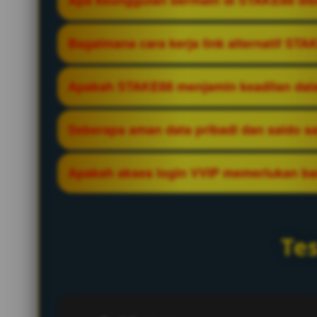
Apa keunggulan bermain di STAKE88 dib
STAKE88 merupakan situs game VVIP eksklusif 
Bagaimana cara kerja link alternatif ST
permainan tanpa jeda, dipadukan dengan sta
Akses link alternatif STAKE88 difungsikan seb
Apakah STAKE88 menjamin keadilan dal
pemain kelas VVIP tetap dapat terhubung k
pemblokiran wilayah.
Tentu saja. Kami mengimplementasikan sistem 
Seberapa aman data pribadi dan saldo s
penyedia layanan berstandar sultan, integrit
kami.
Infrastruktur server anti-lag kami didukung ol
Apakah akses login VVIP memerlukan ba
member diproteksi secara absolut, menutup ra
Sama sekali tidak. Tim engineer kami secara
STAKE88 dengan sangat cepat melalui brow
Te
hambatan apa pun.