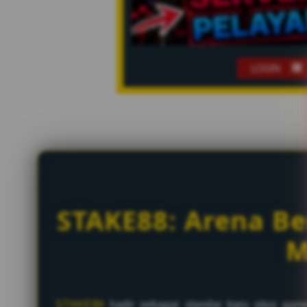
LOGIN
STAKE88: Arena Be
M
STAKE88
hadir sebagai standar baru situs ga