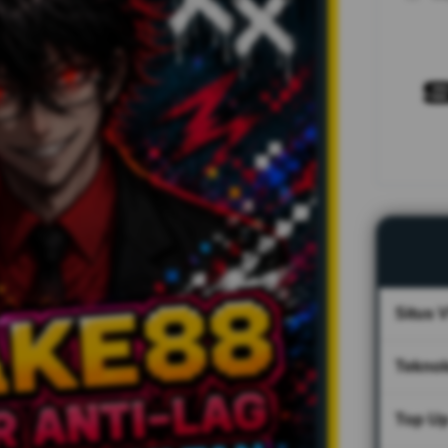
sult
yang
L
i
h
a
t
d
e
t
a
i
l
l
Situs 
i
s
Teknol
e
n
s
Top Up
i