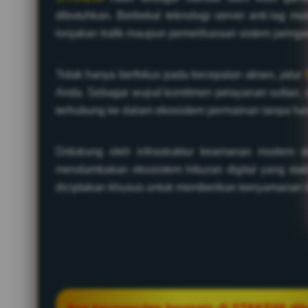
dibutuhkan. Berbekal teknologi server anti-lag mut
lonjakan trafik maupun pemeliharaan sistem jaringa
Tidak hanya berfokus pada kecepatan akses, jalur
Anda. Sebagai wujud komitmen pelayanan sultan, s
terhubung ke dalam ekosistem permainan tanpa hamb
Didukung oleh infrastruktur keamanan modern d
mendambakan ekosistem hiburan digital yang stabi
diciptakan khusus untuk memberikan kenyamanan be