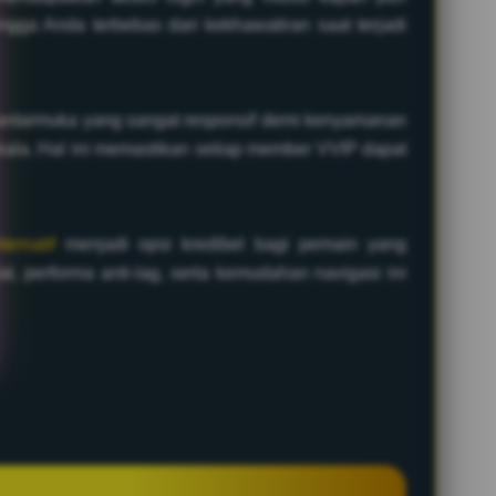
hingga Anda terbebas dari kekhawatiran saat terjadi
antarmuka yang sangat responsif demi kenyamanan
kala. Hal ini memastikan setiap member VVIP dapat
ernatif
menjadi opsi kredibel bagi pemain yang
, performa anti-lag, serta kemudahan navigasi ini