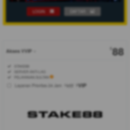
LOGIN
DAFTAR
Show More
88
$
Akses VVIP
Akses
Included:
STAKE88
VVIP
Included:
SERVER ANTI-LAG
SELECTED
Included:
PELAYANAN SULTAN
88
$
ktif
VIP
Layanan Prioritas 24 Jam
A
V
Bergabunglah
di STAKE88,
situs game
VVIP yang
ditenagai
server anti-
lag paling