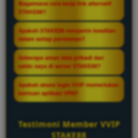
Bagaimana cara kerja link alternatif
eksklusif yang dirancang dengan teknologi
STAKE88?
server anti-lag generasi terbaru. Kami
memberikan jaminan stabilitas permainan
Akses link alternatif STAKE88 difungsikan
Apakah STAKE88 menjamin keadilan
tanpa jeda, dipadukan dengan standar
sebagai jalur privasi bebas hambatan yang
dalam setiap permainan?
pelayanan sultan yang memprioritaskan
diperbarui secara sistematis. Infrastruktur
kenyamanan serta keamanan member
ini memastikan setiap pemain kelas VVIP
Tentu saja. Kami mengimplementasikan
Seberapa aman data pribadi dan
secara profesional.
tetap dapat terhubung ke dalam
sistem Fair Play 100% dengan algoritma
saldo saya di server STAKE88?
ekosistem permainan dengan lancar dan
terverifikasi untuk seluruh portofolio
sangat aman, terhindar dari kendala
hiburan yang tersedia. Sebagai penyedia
Infrastruktur server anti-lag kami
Apakah akses login VVIP memerlukan
jaringan atau pemblokiran wilayah.
layanan berstandar sultan, integritas
didukung oleh protokol enkripsi data
bantuan aplikasi VPN?
operasional dan transparansi hasil adalah
setara perbankan yang berlapis. Seluruh
komitmen mutlak yang terus dikawal ketat
rekam jejak privasi dan transaksi saldo
Sama sekali tidak. Tim engineer kami
oleh tim audit kami.
member diproteksi secara absolut,
secara proaktif melakukan pemeliharaan
Testimoni Member VVIP
menutup rapat segala celah dari ancaman
dan optimasi routing jaringan. Anda dapat
peretasan maupun akses ilegal oleh pihak
mengakses halaman login STAKE88
STAKE88