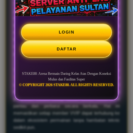
STAKE88
hadir sebagai standar baru situs game VVIP
yang dirancang khusus untuk memastikan pemain
mendapatkan akses login yang mulus kapan pun
dibutuhkan. Berbekal teknologi server anti-lag
LOGIN
mutakhir, kami menjamin stabilitas permainan tingkat
tinggi, sehingga Anda terbebas dari kekhawatiran saat
terjadi lonjakan trafik maupun pemeliharaan sistem
DAFTAR
jaringan.
Tidak hanya berfokus pada kecepatan akses, jalur
STAKE88: Arena Bermain Daring Kelas Atas Dengan Koneksi
STAKE88 login
juga dirancang untuk menyajikan
Mulus dan Fasilitas Super
pengalaman antarmuka yang sangat responsif demi
© COPYRIGHT 2026 STAKE88. ALL RIGHTS RESERVED.
kenyamanan Anda. Sebagai wujud komitmen
pelayanan sultan, setiap tautan akses resmi kami
pantau dan perbarui secara berkala. Hal ini
memastikan setiap member VVIP dapat terhubung ke
dalam ekosistem permainan tanpa hambatan teknis
sedikit pun.