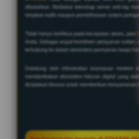
dibutuhkan. Berbekal teknologi server anti-lag mut
lonjakan trafik maupun pemeliharaan sistem jaringa
Tidak hanya berfokus pada kecepatan akses, jalur
Anda. Sebagai wujud komitmen pelayanan sultan, s
terhubung ke dalam ekosistem permainan tanpa hamb
Didukung oleh infrastruktur keamanan modern d
mendambakan ekosistem hiburan digital yang stabi
diciptakan khusus untuk memberikan kenyamanan be