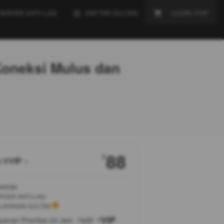
SERVER ANTI-LAG
DAFTAR SULTAN
LOGIN VVIP
Koneksi Mulus dan
88
$
 VVIP
88
s VVIP
$
SELECTED
luded:
AKE88
luded:
abunglah di STAKE88, situs game VVIP
RVER ANTI-LAG
luded:
LAYANAN SULTAN
ditenagai server anti-lag paling
onsif. Rasakan kemewahan pelayanan
ktif
VIP
yanan Prioritas 24 Jam
A
V