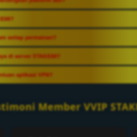
andingkan platform lain?
yang dirancang dengan teknologi server anti-lag generas
AKE88?
ndar pelayanan sultan yang memprioritaskan kenyamanan 
agai jalur privasi bebas hambatan yang diperbarui secara s
am setiap permainan?
e dalam ekosistem permainan dengan lancar dan sangat 
Fair Play 100% dengan algoritma terverifikasi untuk selu
aya di server STAKE88?
as operasional dan transparansi hasil adalah komitmen m
eh protokol enkripsi data setara perbankan yang berlapis. 
ntuan aplikasi VPN?
pat segala celah dari ancaman peretasan maupun akses ile
 proaktif melakukan pemeliharaan dan optimasi routing 
ser perangkat pintar maupun desktop menggunakan kone
stimoni Member VVIP STAK