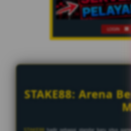
LOGIN
STAKE88: Arena Be
M
STAKE88
hadir sebagai standar baru situs ga