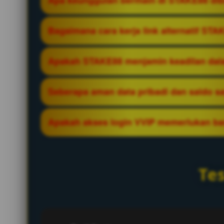
Apa keunggulan bermain di STAKE88 dib
STAKE88 merupakan situs game VVIP eksklusif 
Bagaimana cara kerja link alternatif ST
permainan tanpa jeda, dipadukan dengan sta
Akses link alternatif STAKE88 difungsikan seb
Apakah STAKE88 menjamin keadilan dal
pemain kelas VVIP tetap dapat terhubung k
pemblokiran wilayah.
Tentu saja. Kami mengimplementasikan sistem 
Seberapa aman data pribadi dan saldo s
penyedia layanan berstandar sultan, integrit
kami.
Infrastruktur server anti-lag kami didukung ol
Apakah akses login VVIP memerlukan ba
member diproteksi secara absolut, menutup ra
Sama sekali tidak. Tim engineer kami secara
STAKE88 dengan sangat cepat melalui brow
Te
hambatan apa pun.