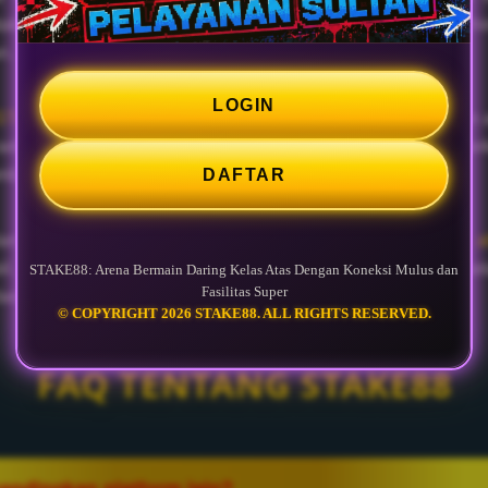
akhir, kami menjamin stabilitas permainan tingkat tinggi, se
n.
LOGIN
STAKE88 login
juga dirancang untuk menyajikan pengalaman 
etiap tautan akses resmi kami pantau dan perbarui secara ber
DAFTAR
atan teknis sedikit pun.
an proteksi data tingkat keamanan tinggi,
STAKE88 link alt
l. Perpaduan sempurna antara perlindungan privasi yang ketat
STAKE88: Arena Bermain Daring Kelas Atas Dengan Koneksi Mulus dan
Fasilitas Super
rtransaksi dan bermain secara eksklusif.
© COPYRIGHT 2026 STAKE88. ALL RIGHTS RESERVED.
FAQ TENTANG STAKE88