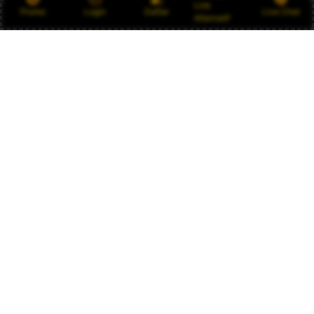
infrastruktur enkripsi dari STAKE88 menjawab
Link
Promo
Login
Daftar
Live Chat
Alternatif
keraguan saya. Link alternatifnya selalu
responsif, menjadikan pengalaman bermain jauh
lebih eksklusif dan aman.