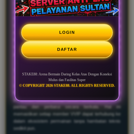
STAKE88
hadir sebagai standar baru situs game VVIP
yang dirancang khusus untuk memastikan pemain
mendapatkan akses login yang mulus kapan pun
dibutuhkan. Berbekal teknologi server anti-lag
LOGIN
mutakhir, kami menjamin stabilitas permainan tingkat
tinggi, sehingga Anda terbebas dari kekhawatiran saat
terjadi lonjakan trafik maupun pemeliharaan sistem
DAFTAR
jaringan.
Tidak hanya berfokus pada kecepatan akses, jalur
STAKE88: Arena Bermain Daring Kelas Atas Dengan Koneksi
STAKE88 login
juga dirancang untuk menyajikan
Mulus dan Fasilitas Super
pengalaman antarmuka yang sangat responsif demi
© COPYRIGHT 2026 STAKE88. ALL RIGHTS RESERVED.
kenyamanan Anda. Sebagai wujud komitmen
pelayanan sultan, setiap tautan akses resmi kami
pantau dan perbarui secara berkala. Hal ini
memastikan setiap member VVIP dapat terhubung ke
dalam ekosistem permainan tanpa hambatan teknis
sedikit pun.