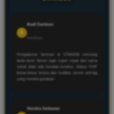
yang tidak berkepentingan.
dengan sangat cepat melalui browser
perangkat pintar maupun desktop
menggunakan koneksi internet penyedia
layanan lokal tanpa hambatan apa pun.
Budi Santoso
B
Surabaya
Pengalaman bermain di STAKE88 memang
beda level. Akses login super cepat dan sama
sekali tidak ada kendala koneksi. Status VVIP
benar-benar terasa dari kualitas server anti-lag
yang mereka gunakan.
Hendra Setiawan