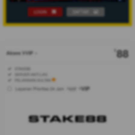
LOGIN
DAFTAR
Show More
88
$
Akses VVIP
Akses
Included:
STAKE88
VVIP
Included:
SERVER ANTI-LAG
SELECTED
Included:
PELAYANAN SULTAN
88
$
ktif
VIP
Layanan Prioritas 24 Jam
A
V
Bergabunglah
di STAKE88,
situs game
VVIP yang
ditenagai
server anti-
lag paling