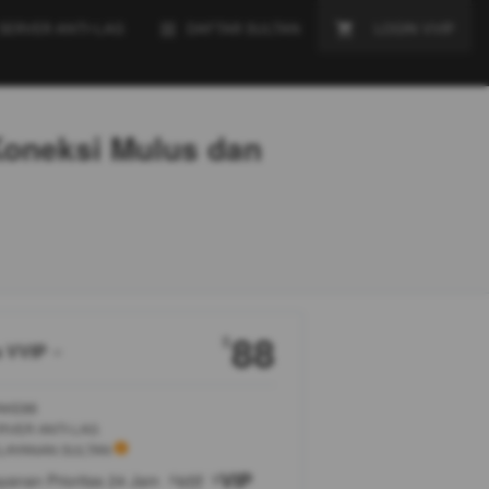
SERVER ANTI-LAG
DAFTAR SULTAN
LOGIN VVIP
Koneksi Mulus dan
88
$
 VVIP
88
s VVIP
$
SELECTED
luded:
AKE88
luded:
abunglah di STAKE88, situs game VVIP
RVER ANTI-LAG
luded:
LAYANAN SULTAN
ditenagai server anti-lag paling
onsif. Rasakan kemewahan pelayanan
ktif
VIP
yanan Prioritas 24 Jam
A
V