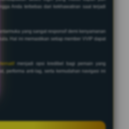
hingga Anda terbebas dari kekhawatiran saat terjadi
antarmuka yang sangat responsif demi kenyamanan
kala. Hal ini memastikan setiap member VVIP dapat
ernatif
menjadi opsi kredibel bagi pemain yang
, performa anti-lag, serta kemudahan navigasi ini