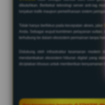
dibutuhkan. Berbekal teknologi server anti-lag mut
lonjakan trafik maupun pemeliharaan sistem jaringa
Tidak hanya berfokus pada kecepatan akses, jalur
Anda. Sebagai wujud komitmen pelayanan sultan, s
terhubung ke dalam ekosistem permainan tanpa hamb
Didukung oleh infrastruktur keamanan modern d
mendambakan ekosistem hiburan digital yang stabi
diciptakan khusus untuk memberikan kenyamanan be