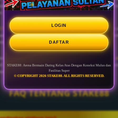
akhir, kami menjamin stabilitas permainan tingkat tinggi, se
n.
LOGIN
STAKE88 login
juga dirancang untuk menyajikan pengalaman 
etiap tautan akses resmi kami pantau dan perbarui secara ber
DAFTAR
atan teknis sedikit pun.
an proteksi data tingkat keamanan tinggi,
STAKE88 link alt
l. Perpaduan sempurna antara perlindungan privasi yang ketat
STAKE88: Arena Bermain Daring Kelas Atas Dengan Koneksi Mulus dan
Fasilitas Super
rtransaksi dan bermain secara eksklusif.
© COPYRIGHT 2026 STAKE88. ALL RIGHTS RESERVED.
FAQ TENTANG STAKE88