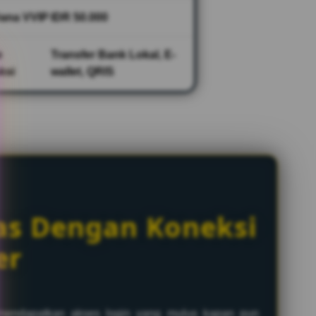
Dana VVIP
IDR 50.000
e
Transfer Bank Lokal, E-
ksi
wallet, QRIS
tas Dengan Koneksi
er
mendapatkan akses login yang mulus kapan pun