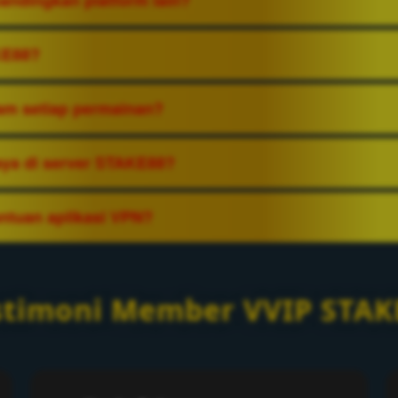
andingkan platform lain?
yang dirancang dengan teknologi server anti-lag generas
AKE88?
ndar pelayanan sultan yang memprioritaskan kenyamanan 
agai jalur privasi bebas hambatan yang diperbarui secara s
am setiap permainan?
e dalam ekosistem permainan dengan lancar dan sangat 
Fair Play 100% dengan algoritma terverifikasi untuk selu
aya di server STAKE88?
as operasional dan transparansi hasil adalah komitmen m
eh protokol enkripsi data setara perbankan yang berlapis. 
ntuan aplikasi VPN?
pat segala celah dari ancaman peretasan maupun akses ile
 proaktif melakukan pemeliharaan dan optimasi routing 
ser perangkat pintar maupun desktop menggunakan kone
stimoni Member VVIP STAK