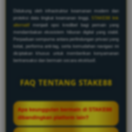
Didukung oleh infrastruktur keamanan modern dan
proteksi data tingkat keamanan tinggi,
STAKE88 link
alternatif
menjadi opsi kredibel bagi pemain yang
mendambakan ekosistem hiburan digital yang stabil.
Perpaduan sempurna antara perlindungan privasi yang
ketat, performa anti-lag, serta kemudahan navigasi ini
diciptakan khusus untuk memberikan kenyamanan
bertransaksi dan bermain secara eksklusif.
FAQ TENTANG STAKE88
Apa keunggulan bermain di STAKE88
dibandingkan platform lain?
STAKE88 merupakan situs game VVIP