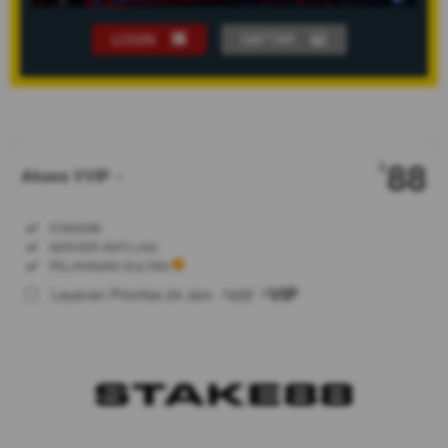
LOGIN
DAFTAR
Show More
88
$
Akses VVIP
Akses
Included:
STAKE88
VVIP
Included:
SERVER ANTI-LAG
SELECTED
Included:
PELAYANAN SULTAN
88
$
ktif
VIP
Layanan Prioritas 24 Jam
A
V
Bergabunglah
di STAKE88,
situs game
VVIP yang
ditenagai
server anti-
lag paling