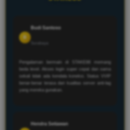
yang tidak berkepentingan.
dengan sangat cepat melalui browser
perangkat pintar maupun desktop
menggunakan koneksi internet penyedia
layanan lokal tanpa hambatan apa pun.
Budi Santoso
B
Surabaya
Pengalaman bermain di STAKE88 memang
beda level. Akses login super cepat dan sama
sekali tidak ada kendala koneksi. Status VVIP
benar-benar terasa dari kualitas server anti-lag
yang mereka gunakan.
Hendra Setiawan