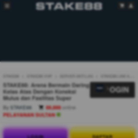
STAKE88
STAKE88 VVIP
SERVER ANTI-LAG
STAKE88 LINK ALTERNATIF
STAKE88: Arena Bermain Daring
OGIN
L
Kelas Atas Dengan Koneksi
Mulus dan Fasilitas Super
By
STAKE88
88,888
online
PELAYANAN SULTAN
LOGIN
DAFTAR