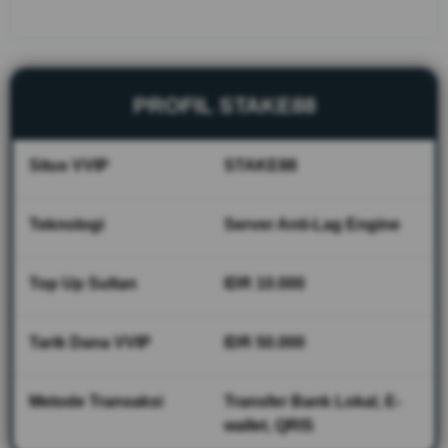
responsif.
Rasakan
kemewahan
pelayanan
sultan tanpa
PROFIL STAKE88
henti untuk
jaminan
taruhan yang
Situs VVIP
STAKE88
aman dan
eksklusif.
Teknologi
Server Anti-Lag Engine
L
i
Top Up Sultan
IDR 10.000
h
a
t
Tarik Dana VVIP
IDR 50.000
d
e
t
Metode Transaksi
Transfer Bank Lokal, E-
a
wallet, QRIS
i