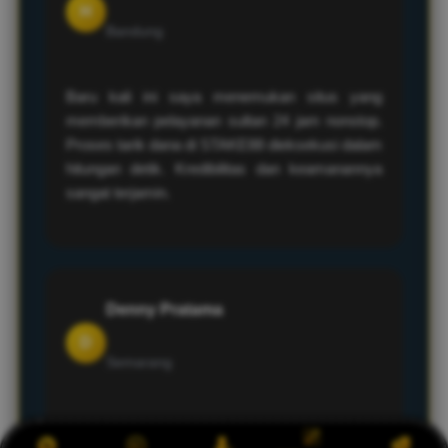
H
Bandung
Baru kali ini saya menemukan situs yang
memberikan pelayanan sultan 24 jam nonstop.
Proses tarik dana di STAKE88 dieksekusi dalam
hitungan detik. Kredibilitas dan keamanannya
sangat terjamin.
Denny Pratama
D
Semarang
Saya sangat mengutamakan privasi data, dan